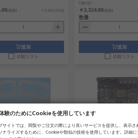
1個小計：
.00
￥3,324.00
(税抜)
￥4,986.00/個
(税抜)
数量
追加
追加
比較リスト
比較リスト
体験のためにCookieを使用しています
停止中
在庫限り
ブサイトでは、閲覧やご注文の際により良いサービスを提供し、表示さ
ソナライズするために、Cookieや類似の技術を使用しています。詳細
d-Rex モジュールブランキングプレ
Brand-Rex マイクロコン