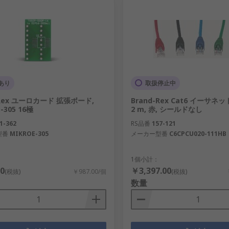
あり
取扱停止中
-Rex ユーロカード 拡張ボード,
Brand-Rex Cat6 イーサネ
-305 16極
2 m, 赤, シールドなし
1-362
RS品番
157-121
型番
MIKROE-305
メーカー型番
C6CPCU020-111HB
1個小計：
0
￥3,397.00
(税抜)
￥987.00/個
(税抜)
数量