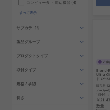
コンピュータ ・周辺機器 (4)
すべて表示
サブカテゴリ
製品グループ
プロダクトタイプ
在庫
取付タイプ
Brand-R
Ultra
ド CY15
規格 / 承認
RS品番
12
メーカー
1個小計：
長さ
￥21,43
数量