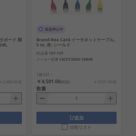
取扱停止中
ータボード 開
Brand-Rex Cat6 イーサネットケーブル,
45,
5 m, 赤, シールド
RS品番
157-137
メーカー型番
C6CPCS050-188HB
1個小計：
￥4,501.00
￥3,988.00/個
(税抜)
￥4,501.00/個
数量
追加
比較リスト