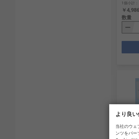
1個小計：
￥4,986
数量
より良い
取扱
当社のウェ
ンツをパー
Bran