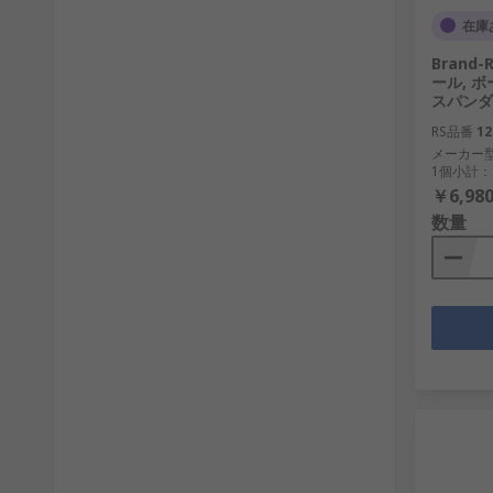
在庫
Bran
ール, ボー
スパンダ通
RS品番
12
メーカー
1個小計：
￥6,980
数量