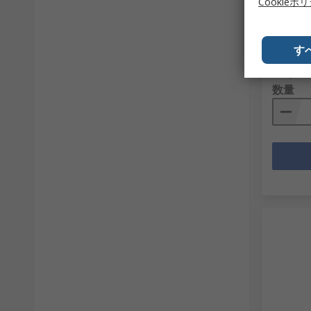
ート, RJ
Cookieポ
RS品番
44
メーカー
す
1 袋(1袋
￥1,211
数量