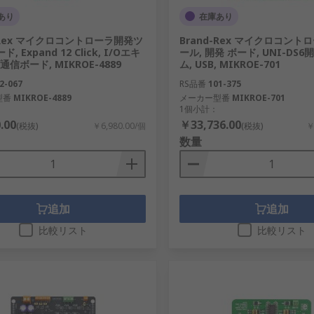
あり
在庫あり
d-Rex マイクロコントローラ開発ツ
Brand-Rex マイクロコン
ド, Expand 12 Click, I/Oエキ
ール, 開発 ボード, UNI-DS
信ボード, MIKROE-4889
ム, USB, MIKROE-701
2-067
RS品番
101-375
型番
MIKROE-4889
メーカー型番
MIKROE-701
1個小計：
.00
￥33,736.00
(税抜)
￥6,980.00/個
(税抜)
￥
数量
追加
追加
比較リスト
比較リスト