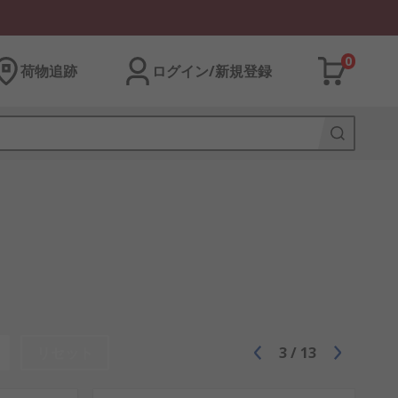
0
荷物追跡
ログイン/新規登録
リセット
3
/
13