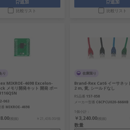
追加
追加
比較リスト
比較リスト
あり
在庫限り
ex MIKROE-4698 Excelon-
Brand-Rex Cat6 イーサネ
 Click メモリ開発キット 開発 ボー
2 m, 黄, シールドなし
B116QSN
RS品番
157-058
2-063
メーカー型番
C6CPCU020-666HB
型番
MIKROE-4698
1個小計：
8.00
￥3,240.00
(税抜)
￥21,438.00/個
(税抜)
数量