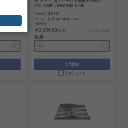
v8用フュージ
発 ボード, 電力シールド機能 PDB081-
P10-103B1, MIKROE-5445
RS品番
122-117
メーカー型番
MIKROE-5445
1個小計：
￥3,656.00
49,689.00/個
(税抜)
￥3,656.00/個
数量
追加
比較リスト