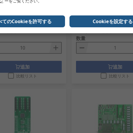
45
ール, 開発 ボード, Kinetis 
リシ
ーをご覧ください。
ョン, WiFi, MIKROE-5427
6-6892
RS品番
139-986
型番
MMCWDOUNI052
メーカー型番
MIKROE-5427
べてのCookieを許可する
Cookieを設定する
10個入り) 小計：
1個小計：
.00
￥49,689.00
(税抜)
￥121.10/個
(税抜)
￥
数量
追加
追加
比較リスト
比較リスト