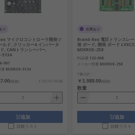
あり
在庫あり
d-Rex マイクロコントローラ開発ツ
Brand-Rex 電圧トランスレ
シールド, クリッカー4 インバータ
発 ボード, 開発 ボード LVXC32
ド, CANトランシーバー,
MIKROE-258
-5134
RS品番
122-008
6-907
メーカー型番
MIKROE-258
型番
MIKROE-5134
1個小計：
7.00
￥3,988.00
(税抜)
￥29,747.00/個
(税抜)
数量
追加
追加
比較リスト
比較リスト