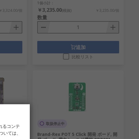
1個小計：
￥3,235.00
￥3,324.00/個
(税抜)
￥3,235.00/個
数量
追加
比較リスト
取扱停止中
れるコンテ
については、
トローラ開発ツ
Brand-Rex POT 5 Click 開発 ボード, 開