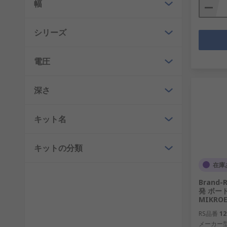
幅
シリーズ
電圧
深さ
キット名
キットの分類
在庫
Brand-
発 ボード
MIKROE
RS品番
12
メーカー