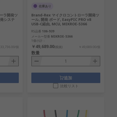
在庫あり
トローラ開発ツ
Brand-Rex マイクロコントローラ開発ツ
6開発システ
ール, 開発 ボード, EasyPIC PRO v8
USB-C経由, MCU, MIKROE-5366
RS品番
106-939
メーカー型番
MIKROE-5366
1個小計：
￥49,689.00
33,736.00/個
(税抜)
￥49,689.00/個
数量
追加
比較リスト