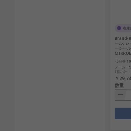
在庫
Bran
ール, 
ーシール
MIKROE
RS品番
10
メーカー
1個小計：
￥29,74
数量