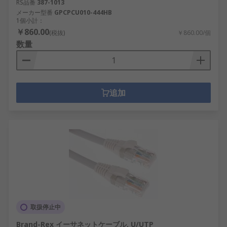
RS品番
387-1013
メーカー型番
GPCPCU010-444HB
1個小計：
￥860.00
(税抜)
￥860.00/個
数量
追加
取扱停止中
Brand-Rex イーサネットケーブル, U/UTP