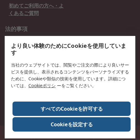
初めてご利用の方へ・よ
くあるご質問
法的事項
プライバシーポリシー
ご利用規約
より良い体験のためにCookieを使用していま
クッキーポリシー
す
RSについて
当社のウェブサイトでは、閲覧やご注文の際により良いサー
ビスを提供し、表示されるコンテンツをパーソナライズする
会社概要
採用情報
ために、Cookieや類似の技術を使用しています。詳細につ
プレスリリース＆お知ら
コーポレートサイト
いては、
Cookieポリシ
ーをご覧ください。
せ
全世界のRS
RSの歴史
すべてのCookieを許可する
ESGへの取り組み（英語）
認証について
Cookieを設定する
〒240-0005 神奈川県横浜市保土ヶ谷区神戸町134番地 横浜ビジネスパーク ウ
エストタワー12階
© アールエスコンポーネンツ株式会社