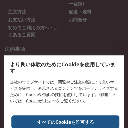
ー登録)
注文方法
配送・送料
お支払い方法
お問合せ
初めてご利用の方へ・よ
くあるご質問
法的事項
プライバシーポリシー
ご利用規約
より良い体験のためにCookieを使用していま
クッキーポリシー
す
RSについて
当社のウェブサイトでは、閲覧やご注文の際により良いサー
ビスを提供し、表示されるコンテンツをパーソナライズする
会社概要
採用情報
ために、Cookieや類似の技術を使用しています。詳細につ
プレスリリース＆お知ら
コーポレートサイト
いては、
Cookieポリシ
ーをご覧ください。
せ
全世界のRS
RSの歴史
すべてのCookieを許可する
ESGへの取り組み（英語）
認証について