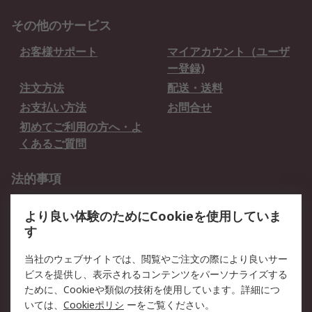
その他のサービス
お客様サポート
マイアカウント（ユーザ
ー登録)
注文方法
配送・送料
お支払い方法
お問合せ
初めてご利用の方へ・よ
くあるご質問
法的事項
プライバシーポリシー
ご利用規約
より良い体験のためにCookieを使用していま
クッキーポリシー
す
RSについて
当社のウェブサイトでは、閲覧やご注文の際により良いサー
ビスを提供し、表示されるコンテンツをパーソナライズする
会社概要
採用情報
ために、Cookieや類似の技術を使用しています。詳細につ
プレスリリース＆お知ら
コーポレートサイト
いては、
Cookieポリシ
ーをご覧ください。