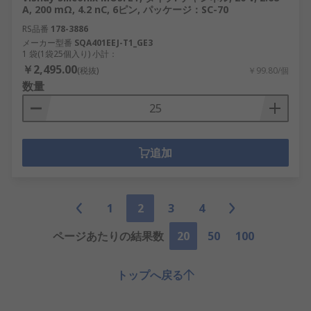
A, 200 mΩ, 4.2 nC, 6ピン, パッケージ：SC-70
RS品番
178-3886
メーカー型番
SQA401EEJ-T1_GE3
1 袋(1袋25個入り) 小計：
￥2,495.00
(税抜)
￥99.80/個
数量
追加
1
2
3
4
ページあたりの結果数
20
50
100
トップへ戻る