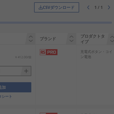
電時には外部電源から電気エネルギーを
CSVダウンロード
1
/
1
で活用されます。低消費電力の回路と組
プロダクトタ
ブランド
イプ
充電式ボタン・コイ
ボタン電池は高さがあり、端子構造や放
ン電池
￥412.00/個
には、厚み、端子形状、必要電圧を考慮
追加
タシート
プを理解することで、機器全体の信頼性