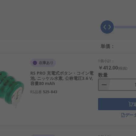
化学反応を利用して電力を蓄え、必要に応じて放電します。充
ます。
の電圧を維持しやすく、時計、計測機器、メモリ保持用途など
ります。
単価：
1個小計：
混同されがちですが、用途や構造には違いがあります。一般に
在庫あり
￥412.00
(税抜)
RS PRO 充電式ボタン・コイン電
数量
池, ニッケル水素, 公称電圧3.6 V,
2のような規格をベースにしたサイズ感が特徴です。機器設計時
容量80 mAh
ことが重要です。
RS品番
525-843
デー
複数の種類が存在します。用途や使用環境に応じて最適なタイ