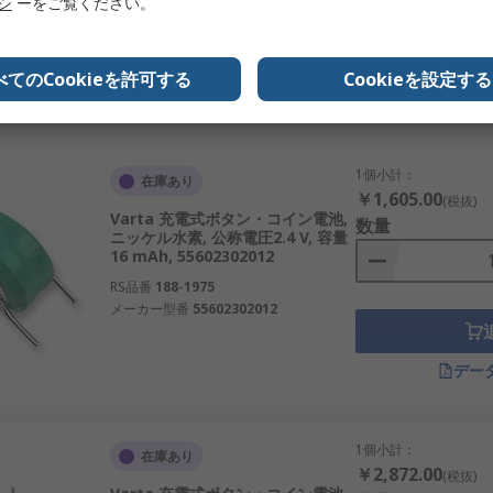
リシ
ーをご覧ください。
います。設計段階での選定から、保守・交換用途までを想定し
RS品番
525-849
能です。
べてのCookieを許可する
Cookieを設定する
デー
1個小計：
在庫あり
￥1,605.00
(税抜)
Varta 充電式ボタン・コイン電池,
数量
ニッケル水素, 公称電圧2.4 V, 容量
16 mAh, 55602302012
RS品番
188-1975
メーカー型番
55602302012
デー
1個小計：
在庫あり
￥2,872.00
(税抜)