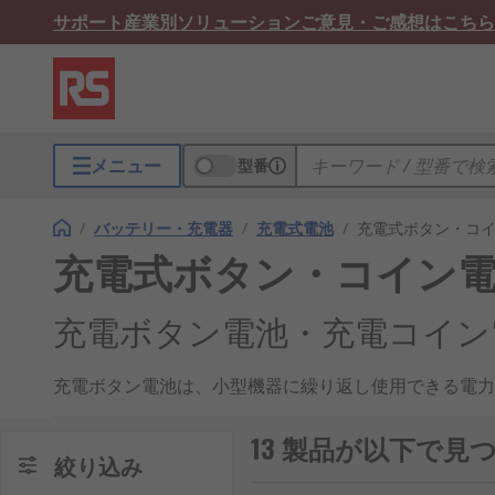
サポート
産業別ソリューション
ご意見・ご感想はこちら
メニュー
型番
/
バッテリー・充電器
/
充電式電池
/
充電式ボタン・コ
充電式ボタン・コイン
充電ボタン電池・充電コイン
充電ボタン電池は、小型機器に繰り返し使用できる電力
特徴で、環境負荷の低減と運用コストの抑制に貢献しま
13 製品が以下で
充電ボタン電池の仕組み
絞り込み