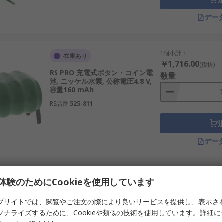
デー
、実績のあるメーカーからの供給が一般的です。国内外には品
で、安定した品質の充電ボタン電池を提供しています。
1個小計：
在庫あり
￥1,716.00
(税抜)
も採用実績があります。
RS PRO 充電式ボタン・コイン電
数量
池, ニッケル水素, 公称電圧4.8 V,
として、小型電池の品質と信頼性で知られています。
容量160 mAh
、多様な小型電源を開発しています。
RS品番
525-811
で、安定した性能を重視した製品が特徴です。
術を活かした電池開発を行っています。
デー
る重要な電源です。日本国内のAI機器や産業用IoT、再生可
切な充電ボタン電池を選ぶことで、機器の信頼性と運用効率を
1個小計：
在庫あり
体験のためにCookieを使用しています
RSコンポーネンツのご紹介
￥1,059.00
(税抜)
RS PRO 充電式ボタン・コイン電
数量
ブサイトでは、閲覧やご注文の際により良いサービスを提供し、表示さ
池, ニッケル水素, 公称電圧2.4 V,
池・充電コイン電池について、RSコンポーネンツは電子部品
ソナライズするために、Cookieや類似の技術を使用しています。詳細
容量160 mAh