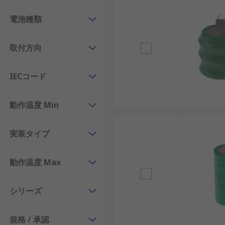
ニッケル水素系充電ボタン電池
：安定した出力と
電池種類
リチウム系充電ボタン電池
：エネルギー密度が高
2.4Vの充電ボタン電池
：低電圧回路向けで、セン
取付方向
3.6Vの充電ボタン電池
：比較的高い電圧が必要な
4.8Vの充電ボタン電池
：複数セル構成により、特
IECコード
耐環境型充電ボタン電池
：温度変化や振動のある
動作温度 Min
充電ボタン電池の利点
実装タイプ
充電ボタン電池は、繰り返し使用できる点を中心に、多
繰り返し使用できる利便性：医療機器の設定保持
動作温度 Max
安定した電圧供給：時計回路、メモリ保持回路な
シリーズ
省資源・環境配慮：廃棄量の削減により、再生可能
長期的な経済性：初期の値段は高めでも、繰り返
規格 / 承認
設計の柔軟性：多様なサイズと電圧があり、国内