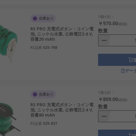
く必要があります。
1個小計：
在庫あり
￥970.00
(税抜)
RS PRO 充電式ボタン・コイン電
数量
池, ニッケル水素, 公称電圧3.6 V,
容量20 mAh
RS品番
525-798
握することが重要です。
デー
て容量を確認します。容量不足は動作不安定の原因になります
のある電圧は機器故障につながります。
1個小計：
在庫あり
かを検討します。
￥809.00
(税抜)
RS PRO 充電式ボタン・コイン電
数量
るタイプから用途に合うものを選びます。
池, ニッケル水素, 公称電圧2.4 V,
容量80 mAh
、実装スペースを考慮します。
RS品番
525-837