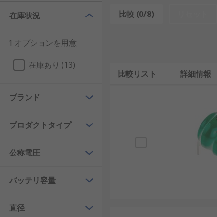
充電ボタン電池は、内部の電極と電解質による可逆的な
比較 (0/8)
リセット
在庫状況
受け取り、放電時にはそれを安定した電圧として供給し
1 オプションを用意
この仕組みにより、充電ボタン電池は小型ながらも一定
み合わせることで、長期間にわたる安定動作が可能にな
在庫あり (13)
比較リスト
詳細情報
充電ボタン電池と充電コイン電池の違い
ブランド
充電ボタン電池と充電コイン電池は外観が似ているため
電特性が異なる設計になっています。
プロダクトタイプ
一方、充電コイン電池は薄型設計が重視され、cr203
し、充電式ボタン電池か充電コイン電池かを適切に選ぶ
公称電圧
充電ボタン電池の種類
バッテリ容量
充電ボタン電池には、化学系や定格電圧の違いによって
を高めることができます。
直径