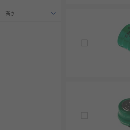
次に注意点として、いくつかのデメリットも理解してお
高さ
一次電池より容量が小さい場合がある。
専用の充電管理が必要になる。
充電ボタン電池の選び方
充電ボタン電池の選定では、使用機器の要件を正確に把
容量（キャパシタンス）：必要な動作時間に応じ
電圧：回路仕様に合った電圧を選びます。過不足
サイズ：直径と厚みを確認し、物理的に適合する
電池タイプ：NiMHやリチウムなど、特性の異な
直径：同じ電圧でも直径が異なる場合があるため
充電ボタン電池のメーカー