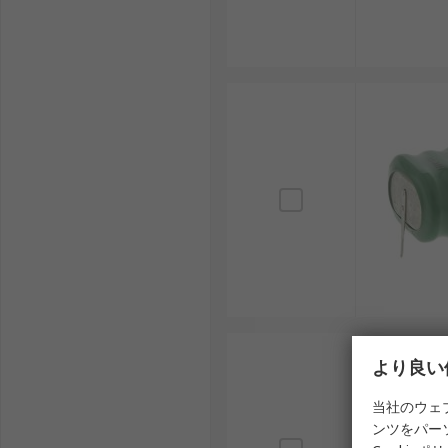
充電ボタン電池は、信頼性が求められる部品であるため
用途に応じた選択肢が用意されています。
RS Pro：幅広い電子部品を展開するブランド
Varta：電池分野で長い歴史を持ち、産業用途で
Panasonic（パナソニック）：国内メーカー
Maxell（マクセル）：日本の電池技術を背景に
Energizer：国際的に展開する電池ブランド
Sony（ソニー）：電子機器メーカーとしての技
充電ボタン電池は、小型ながらも多くの電子機器を支え
野で活用が進んでいます。用途や使用環境を理解し、適
より良い
充電ボタン電池・充電コイン電池用
当社のウェ
産業用途を中心に幅広い分野で使用される充電ボタン電
ンツをパー