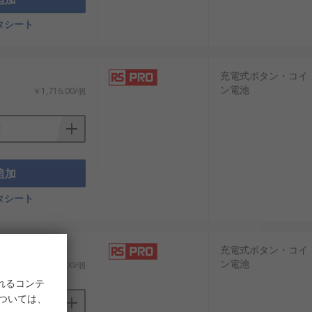
タシート
質管理に定評のある企業が複数存在し、
充電式ボタン・コイ
ン電池
￥1,716.00/個
追加
タシート
能エネルギー関連の制御装置など、幅広い分
高めることができます。
充電式ボタン・コイ
ン電池
￥1,059.00/個
れるコンテ
のグローバルサプライヤーとして、日本市
については、