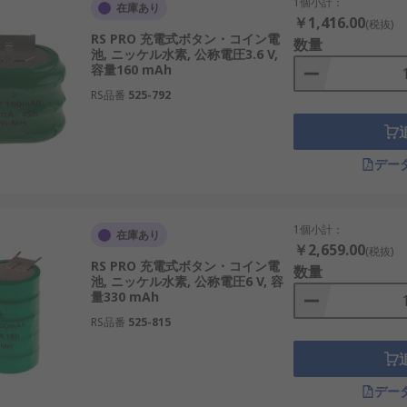
1個小計：
在庫あり
安全性を持ち、時計や計測機器に向いています。
￥1,416.00
(税抜)
RS PRO 充電式ボタン・コイン電
く、長時間駆動が求められる用途に適しています。
数量
池, ニッケル水素, 公称電圧3.6 V,
容量160 mAh
サーやバックアップ電源に利用されます。
RS品番
525-792
制御回路で使われることがあります。
定の産業機器向けに設計されています。
環境でも性能を維持できるタイプです。
デー
1個小計：
在庫あり
くの利点を持っています。小型電源が必要な場面で、運用面と
￥2,659.00
(税抜)
RS PRO 充電式ボタン・コイン電
数量
池, ニッケル水素, 公称電圧6 V, 容
、産業用センサーのバックアップ電源などで交換頻度を減らせ
量330 mAh
どで電圧変動を抑えた運用が可能です。
RS品番
525-815
エネルギー関連装置やIoT機器との相性が良好です。
し使うことでコスパに優れます。例として、物流管理タグや監
デー
の半導体評価機器や産業ロボット周辺機器にも対応できます。