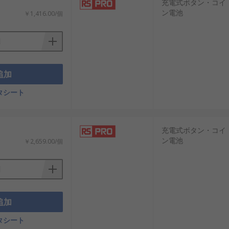
充電式ボタン・コイ
ン電池
￥1,416.00/個
追加
タシート
充電式ボタン・コイ
環境面の両方から評価されています。
ン電池
￥2,659.00/個
ます。
追加
視装置での長期運用が挙げられます。
タシート