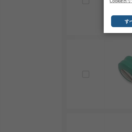
Cookieポ
場向けに選定された製品を複数メーカーから取り扱って
定的に供給しており、用途や条件に応じた製品比較が可
す