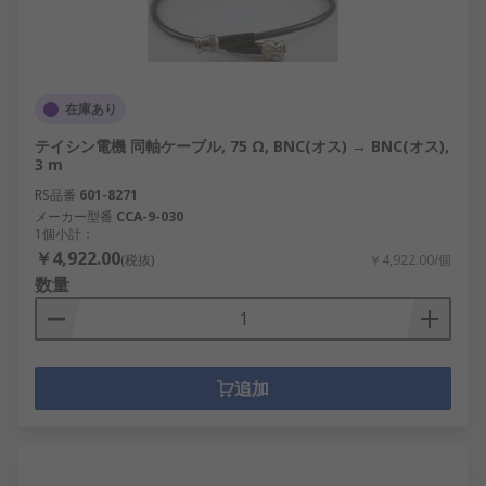
在庫あり
テイシン電機 同軸ケーブル, 75 Ω, BNC(オス) → BNC(オス),
3 m
RS品番
601-8271
メーカー型番
CCA-9-030
1個小計：
￥4,922.00
(税抜)
￥4,922.00/個
数量
追加