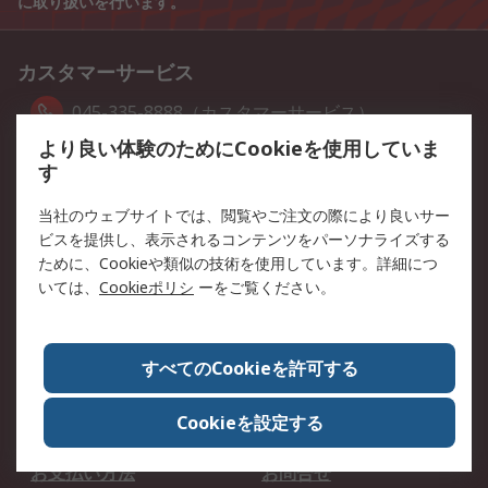
に取り扱いを行います。
カスタマーサービス
045-335-8888（カスタマーサービス）
より良い体験のためにCookieを使用していま
SNS公式アカウント
す
当社のウェブサイトでは、閲覧やご注文の際により良いサー
ビスを提供し、表示されるコンテンツをパーソナライズする
ご利用可能カード会社
ために、Cookieや類似の技術を使用しています。詳細につ
いては、
Cookieポリシ
ーをご覧ください。
その他のサービス
すべてのCookieを許可する
お客様サポート
マイアカウント（ユーザ
ー登録)
Cookieを設定する
注文方法
配送・送料
お支払い方法
お問合せ