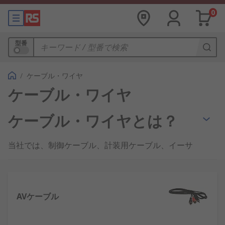
0
型番
/
ケーブル・ワイヤ
ケーブル・ワイヤ
ケーブル・ワイヤとは？
当社では、制御ケーブル、計装用ケーブル、イーサ
ネットケーブル、装置用ワイヤなど、高品質で幅広
い種類のケーブルとワイヤを提供しています。ま
た、
スピーカーケーブル
、
同軸ケーブル
、
光ケーブ
ル
や
光デジタルケーブル
、リボンや耐熱ケーブルな
AVケーブル
どの特殊なハロゲンフリーケーブルもご用意してい
ます。当社は、熱収縮、その他のケーブル保護製品