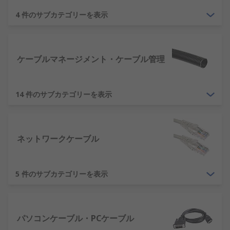
4 件のサブカテゴリーを表示
当社の製品はRoHSに準拠しています。当社は、こ
のステートメント内容を確認するために、あらゆる
合理的な手順を実行しました。記載情報は、製品の
販売日以後の認証のみに関連しています。
ケーブルマネージメント・ケーブル管理
ケーブル・ワイヤの用途情
報
14 件のサブカテゴリーを表示
ケーブル及びワイヤは、電源装置や電気機器に広く
使用されています。 一般的にはテレビ、洗濯機、
ネットワークケーブル
PC、スマートフォン、タブレット、ITデバイスなど
です。電源、オーディオ、ネットワーク、通信など
幅広い用途にケーブルとワイヤを提供しています。
5 件のサブカテゴリーを表示
パソコンケーブル・PCケーブル