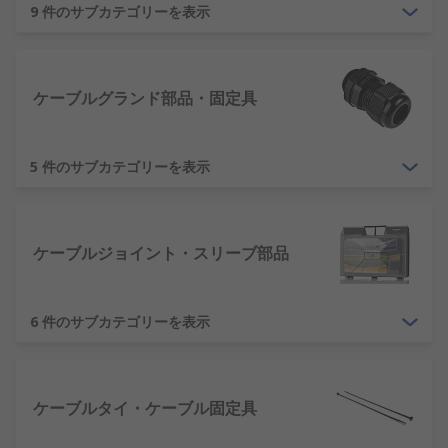
から
ケーブルタイ
や
結束バンド
作成システムまで、
9 件のサブカテゴリーを表示
必要なアクセサリをすべてストックしています。
ケーブルとワイヤの違い
ケーブルグランド部品・固定具
ケーブル及びワイヤは、電気や通信用途で使用され
る用語です。ケーブルとは一般的に、一連のワイヤ
5 件のサブカテゴリーを表示
を接着、編組、ひねりによってまとめ、絶縁被覆と
組み合わせたものです。
ワイヤとは一般的に、金属製の単一ロッド又はより
ケーブルジョイント・スリーブ部品
線で、ほとんどすべての電気、電子用途で使用され
ています。両方とも電流や通信信号を伝送する部品
で、当社では、お客様のニーズに合うようにありと
6 件のサブカテゴリーを表示
あらゆる種類のケーブルとワイヤを揃えています。
ケーブル・ワイヤのRoHS対
ケーブルタイ・ケーブル固定具
応