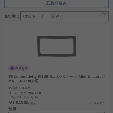
絞り込み
こりや湿気からの侵入を効果的に防ぎ、優れた防水
性と耐熱性が求められます。自動車用コネクタシー
並び替え
検索キーワード関連順
ルを取り付けることで、外部からの湿気やほこりな
どの侵入を防止することができます。
自動車用コネクタシールの
必要性
ールは広範な用途で使用されますが、特に
密閉プラ
グ
、レセプタクル、電源コネクタが必要な場合に必
在庫あり
要とされます。耐久性があり摩耗しにくいため、あ
らゆる自動車用コネクタの要件に最適です。
TE Connectivity 自動車用コネクタシール, Mini-Universal
MATE-N-LOK対応
RS品番
500-525
メーカー型番
794772-8
1 袋(1袋10個入り) 小計：
￥1,046.00
(税抜)
￥104.60/個
数量