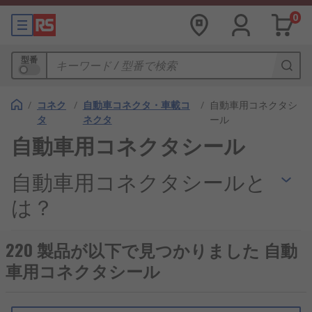
0
型番
/
コネク
/
自動車コネクタ・車載コ
/
自動車用コネクタシ
タ
ネクタ
ール
自動車用コネクタシール
自動車用コネクタシールと
は？
自動車用コネクタシールは、
自動車のワイヤハーネ
220 製品が以下で見つかりました 自動
ス
と各種機器を接続するコネクタ内で個々の接続電
車用コネクタシール
線を防水するための部品です。
自動車の電子コネク
タ
は頑丈で信頼性が高い必要があります。通常、自
動車の風雨にさらされる領域に配置されるため、ほ