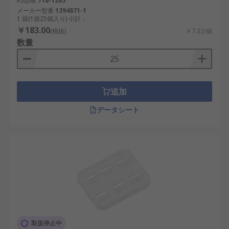
RS品番
718-1285
メーカー型番
1394871-1
1 袋(1袋25個入り) 小計：
￥183.00
(税抜)
￥7.32/個
数量
追加
データシート
取扱停止中