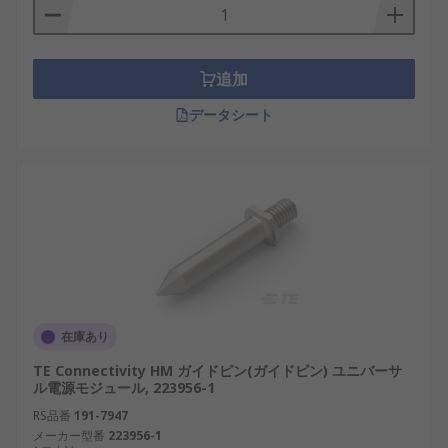
ガイドアクセサリ
: バックプレーンの枠にな
り、取り付けが簡単になります。
追加
保護アクセサリ
: トップエントリのカバーな
ど、 ほこりや異物がバックプレーンに入らな
データシート
いようにします。
交換用アクセサリ
: ピンなど、 バックプレーン
の主要コンポーネント部品です。
基板DINコネクタ
:
コネクタコンタクト
やコン
タクトに接続されている基板をホストしま
す。
在庫あり
TE Connectivity HM ガイドピン(ガイドピン) ユニバーサ
ル電源モジュール, 223956-1
RS品番
191-7947
メーカー型番
223956-1