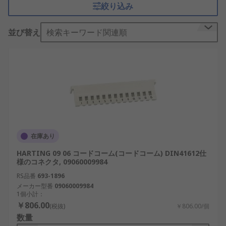
絞り込み
べてのコネクタの対応するピンに接続されます。通
常、複数の
基板
を接続するために使用されます。
並び替え
検索キーワード関連順
PCB DINコネクタアクセサ
リの用途
PCB DINコネクタアクセサリの機能は、アクセサリ
の種類や設計目的によって異なります。PCB DINコ
ネクタアクセサリは、バックプレーンの保護、取り
付け、ガイド、又は接続に役立ちます。
在庫あり
PCB DINコネクタアクセサ
HARTING 09 06 コードコーム(コードコーム) DIN41612仕
様のコネクタ, 09060009984
リの種類
RS品番
693-1896
メーカー型番
09060009984
PCB DINコネクタアクセサリにはさまざまな種類が
1個小計：
￥806.00
ありますが、 一般的なタイプは次のようなもので
(税抜)
￥806.00/個
数量
す。