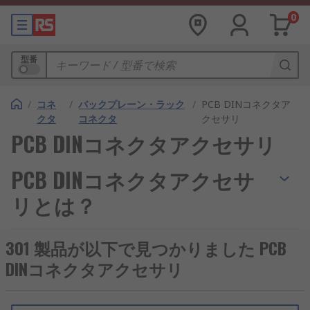
0
型番
/
コネ
/
バックプレーン・ラック
/
PCB DINコネクタア
クタ
コネクタ
クセサリ
PCB DINコネクタアクセサリ
PCB DINコネクタアクセサ
リとは？
PCB DINコネクタアクセサリは、バックプレーンを
301 製品が以下で見つかりました PCB
構成するすべてのコンポーネント及び追加部品で
DINコネクタアクセサリ
す。
バックプレーン
は、並列してコンピュータバス
を形成するバックプレーンコネクタのグループで構
成される装置です。各コネクタピンは、その他のす