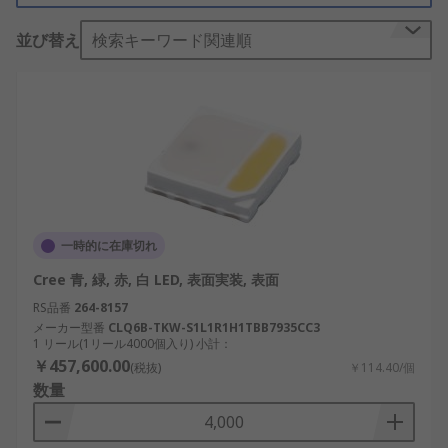
さらに、彼らのLED照明製品は、明るく均一な光を
並び替え
検索キーワード関連順
提供し、快適で生産性の高い照明環境を実現しま
す。Cree LEDは、最新のLED技術を駆使して、革新
的な照明ソリューションを提供し続けています。
一時的に在庫切れ
Cree 青, 緑, 赤, 白 LED, 表面実装, 表面
RS品番
264-8157
メーカー型番
CLQ6B-TKW-S1L1R1H1TBB7935CC3
1 リール(1リール4000個入り) 小計：
￥457,600.00
(税抜)
￥114.40/個
数量