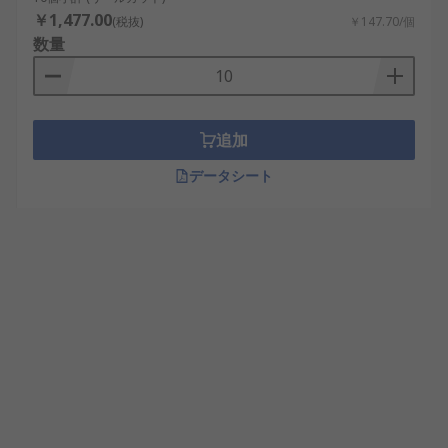
￥1,477.00
(税抜)
￥147.70/個
数量
追加
データシート