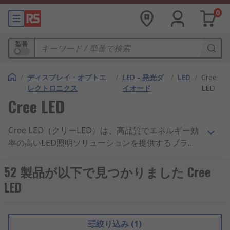
0
型番
/
ディスプレイ・オプトエ
/
LED - 発光ダ
/
LED
/
Cree
レクトロニクス
イオード
LED
Cree LED
Cree LED（クリーLED）は、高品質でエネルギー効
率の高いLED照明ソリューションを提供するブラン
ドです。彼らのLED製品は、優れた明るさと色再現
性を備えており、一般的な照明用途から商業施設や
52 製品が以下で見つかりました Cree
工業用途まで幅広く利用されています。Cree LED
LED
は、省エネルギーかつ持続可能な照明ソリューショ
ンを提供し、電力消費を削減し、環境にやさしい選
択肢を提供します。また、Cree LED製品は長寿命で
絞り込み (1)
信頼性が高く、メンテナンスコストを削減します。