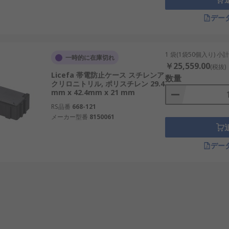
しており、安定した品質と入手しやすさが特徴です。
デー
耐久性や機能性を重視する場面で比較対象となります。
おり、導電性ボックスや管理用品の分野で知られています。
1 袋(1袋50個入り) 小
モジュール構成を重視した製品で選ばれることがあります。
一時的に在庫切れ
￥25,559.00
(税抜)
連用品を含めて比較しやすいメーカーです。
Licefa 帯電防止ケース スチレンア
数量
クリロニトリル, ポリスチレン 29.4
れ、工程や物流で使われる保管関連製品の比較対象となります。
mm x 42.4mm x 21 mm
RS品番
668-121
理に関わる基本的な保管用品です。部品特性や運用方法に合っ
メーカー型番
8150061
供給性まで含めて比較することが、実務上の適切な選定につな
デー