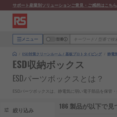
サポート
産業別ソリューション
ご意見・ご感想はこちら
メニュー
型番
/
ESD対策クリーンルーム / 基板プロトタイピング
/
静電
ESD収納ボックス
ESDパーツボックスとは？
ESDパーツボックスは、静電気に弱い電子部品を保管・
ン、検査工程、修理作業などです。導電性または帯電防
損傷のリスク低減に配慮しています。日本国内でも、電
186 製品が以下で
絞り込み
です。