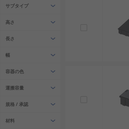
み重ね対応、識別しやすい設計などを採用した製品もあ
サブタイプ
の高い製品です。
ESDパーツボックスの種類
高さ
長さ
ESDパーツボックスには、保管対象や運用方法に応じ
導電性ボックス
：導電性を持つ素材を使用したタ
幅
帯電防止ケース
：静電気の発生を抑えることを重
フタ付きESDパーツケース
：埃や外部環境の影響
容器の色
積み重ね型ESDパーツボックス
：限られたスペー
運搬容量
仕切り付きESD保護ケース
：小型部品を分類しや
大型導電性ボックス
：重量物やロット単位の保管
規格 / 承認
これらは、素材特性だけでなく、サイズ、構造、使い方
材料
ESDパーツボックスの選び方