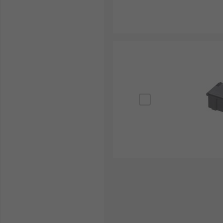
RS PRO：標準的なESD対策製品を幅広く展開
Licefa：ESD用途の保管容器に強みがあり、
EUROSTAT：ESD関連製品を幅広く展開して
Raaco：収納システムに強みがあり、仕切りや
Menda：ESD管理製品を幅広く扱っており、関
Bosch Rexroth：産業用途向け製品で知ら
ESDパーツボックスは、電子部品の品質維持や工程管
と部品保護を両立しやすくなります。メーカー、価格、