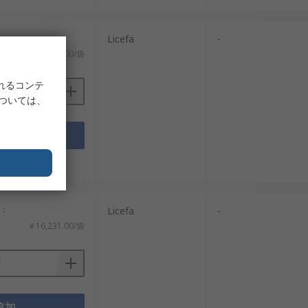
：
Licefa
-
の適合性に関わります。
￥2,527.00/袋
れるコンテ
については、
追加
タシート
す。特に製造現場では、積み重ね性やモ
性能も含めて比較することが実務的で
です。
計：
Licefa
-
￥16,231.00/袋
現場条件に合ったメーカーを選ぶことで、保
追加