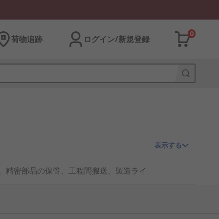
0
荷物追跡
ログイン/新規登録
表示する
C、精密部品の保管、工程間搬送、製造ライ
荷の蓄積を抑え、急激な放電による部品
門販売チャネルでも入手しやすい製品群