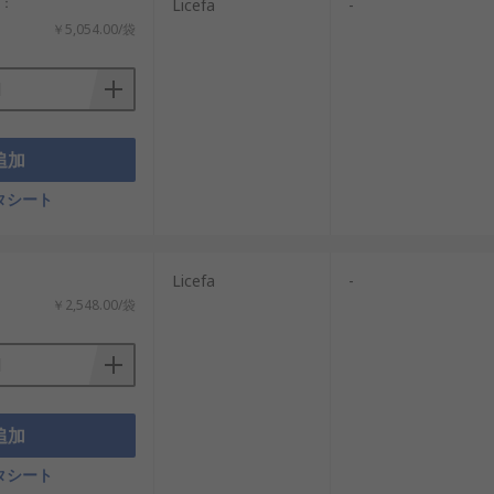
計：
Licefa
-
保護や管理性を重視する現場では必要性
￥5,054.00/袋
追加
す。
タシート
ます。
。
：
Licefa
-
います。
￥2,548.00/袋
。
した種類を選ぶことが重要です。
追加
タシート