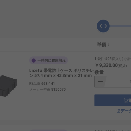
や構造によって、電子部品を安全に保管・搬送するための容器
とで、電荷が急激に放電するのを防ぎながら、静電気の影響を
単価：
や一時保管でも重要です。搬送中に静電気や摩擦の影響を受け
われることが多く、ボックス選定も品質管理や作業管理に関わ
1 袋(1袋25個入り) 小
一時的に在庫切れ
￥9,330.00
(税抜)
Licefa 帯電防止ケース ポリスチレ
数量
ン 57.4 mm x 42.3mm x 21 mm
が似ていても目的と機能が異なります。一般的な収納ボックス
RS品番
668-141
、ESDパーツボックスは、静電気に敏感な電子部品を扱うこ
メーカー型番
8150070
気でも影響を受ける部品を扱う現場では重要です。一般的なプ
デー
パーツボックスは、そうしたリスクの低減を目的としています。
は汎用保管向けですが、ESDパーツボックスは部品保護と管