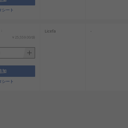
タシート
計：
Licefa
-
￥25,559.00/袋
た素材、サイズ、構造を選ぶことで、保管性
がります。
追加
タシート