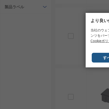
製品ラベル
ESDパーツボックスを選ぶ際は、保管する部品の特性
素材：導電性樹脂、帯電防止プラスチック、ポリプ
より良い
寸法：小型、中型、大型、A4サイズ対応などが
当社のウェ
カラー：黒、透明、青、グレーなどがあり、内容
ンツをパー
Cookieポ
耐荷重：保管する部品重量や積み重ね運用を踏ま
構造：フタ付き、積み重ね対応、仕切り付き、引
す
これらの条件が合っていない場合、保管効率の低下、破
ジュール性、棚への収まりやすさが重要になる場合があ
す。日本では通販や専門販売での調達が一般的なため、
ESDパーツボックスメーカー
ESDパーツボックスは複数のメーカーから展開されて
管効率や部品保護のしやすさに差が出ます。入手性や継