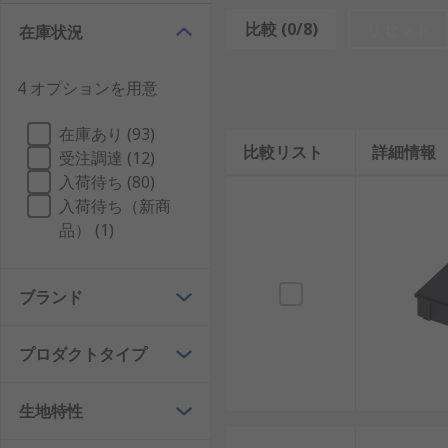
ESDパーツボックスの仕組み
比較 (0/8)
リセット
在庫状況
ESDパーツボックスは、静電気を溜め込みにくい素材
4 オプションを用意
は、表面抵抗値を一定範囲に保ちやすい素材を用いるこ
品やICの破損リスクを抑えやすくなります。
在庫あり (93)
比較リスト
詳細情報
受注調達 (12)
また、こうした機能は保管時だけでなく、工程間の移動
入荷待ち (80)
立ちます。ESD対策は現場全体の管理の一部として扱
入荷待ち（新商
一般的な収納ボックスとの違い
品） (1)
ESDパーツボックスと一般的な収納ボックスは、外観
ブランド
した容器で、静電気対策は前提になっていません。一方
電防止性能を持つ素材が使われています。
プロダクトタイプ
この違いは、ICや半導体デバイスのように微小な静電
電し、部品に悪影響を与える可能性があります。ESD
生地特性
また、用途面でも差があります。一般的な収納ボックス