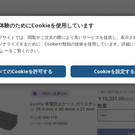
と現場での運用方法をあわせて確認する必要があります。
1 袋(1袋5個入り) 小計
一時的に在庫切れ
ロピレン、ABSなどがあり、ESD特性、耐久性、使用環境へ
￥2,527.00
(税抜)
体験のためにCookieを使用しています
Licefa 帯電防止ケース ポリスチレ
数量
あり、収納効率や棚・ラックとの適合性に影響します。
ン 85.3 mm x 63mm x 21 mm
ブサイトでは、閲覧やご注文の際により良いサービスを提供し、表示さ
物の見やすさや識別管理のしやすさに関わります。
RS品番
668-059
ソナライズするために、Cookieや類似の技術を使用しています。詳細
メーカー型番
8150080
リシ
ーをご覧ください。
えて確認が必要です。
き出し型などがあり、作業性や保管方法に合わせて選びます。
デー
べてのCookieを許可する
Cookieを設定する
損リスクの増加、運用時の扱いづらさにつながることがありま
ります。また、価格だけでなく、再利用性、耐久性、部品保護
継続供給や同一仕様品の入手しやすさも確認しておきたい要素
1 袋(1袋50個入り) 小
一時的に在庫切れ
￥16,231.00
(税抜)
Licefa 帯電防止ケース ポリスチレ
数量
ン 29.4 mm x 42.4mm x 21 mm
RS品番
668-119
おり、品質、構造、運用のしやすさに違いがあります。用途や
メーカー型番
8150060
続供給も含めて比較することが重要です。