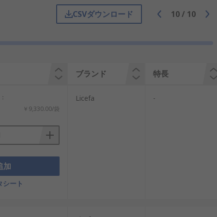
CSVダウンロード
10
/
10
です。導電性ボックスや帯電防止ケースで
抑えます。これにより、微細な半導体部
ブランド
特長
やすい環境でも、部品の信頼性維持に役
る要素の一つです。
計：
Licefa
-
￥9,330.00/袋
は、工具や消耗品などの整理・保管を目的と
とを前提に設計されており、導電性または帯
追加
ラスチック容器では、摩擦などによって帯
タシート
理効率を両立しやすいよう、仕切り構造、積