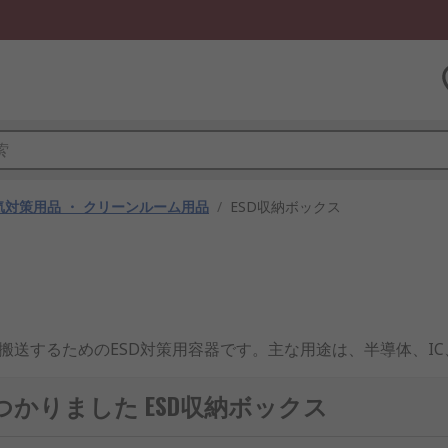
気対策用品 ・ クリーンルーム用品
/
ESD収納ボックス
搬送するためのESD対策用容器です。主な用途は、半導体、I
止性能を持つ素材で作られており、表面抵抗や構造によって電
子部品の保管・管理用途を中心に広く流通しており、通販や専
見つかりました ESD収納ボックス