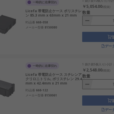
1 袋(1袋10個入り) 小
一時的に在庫切れ
ります。価格は汎用品より高めになる場合がありますが、部品
￥5,054.00
(税抜)
Licefa 帯電防止ケース ポリスチレ
数量
ン 85.3 mm x 63mm x 21 mm
RS品番
668-058
メーカー型番
8150080
て複数の種類があります。
イプで、電荷を逃がしやすい特性が求められる用途に使われま
デー
視したタイプで、一般的な電子部品の保管や搬送に広く使われ
を抑えやすく、保管時の管理性を高めたい場合に適しています
1 袋(1袋5個入り) 小計
一時的に在庫切れ
￥2,548.00
スで効率よく保管しやすく、棚管理やライン脇保管にも向いて
(税抜)
Licefa 帯電防止ケース スチレンア
数量
すく、組立工程や検査工程での部品管理に適しています。
クリロニトリル, ポリスチレン 29.4
mm x 42.4mm x 21 mm
・搬送に使われ、物流や工程内搬送で選ばれることがあります
RS品番
668-122
メーカー型番
8150061
にも違いがあります。部品の形状や数量、運用方法に応じて適
デー