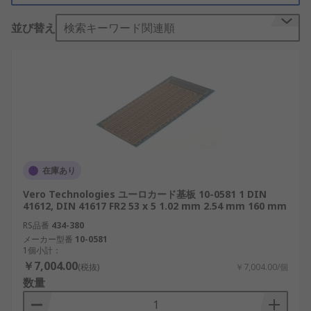
特定のコネクタや、コネクタコンタクトに割り当て
並び替え
検索キーワード関連順
られる信号は定義されていません。ユーロカードア
ーキテクチャで一般に使用されるコネクタシステム
には、IEC60603.3としても規格化されている独自の
DIN41612コネクタなどがあります。ユーロカード
の最も一般的なサイズはシングルサイズですが、市
場には他にも2種類のサイズがあります。
ユーロカードの種類
在庫あり
ユーロカードは交換可能で、新しいハードウェアに
Vero Technologies ユーロカード基板 10-0581 1 DIN
対応するために、取り付けシステム全体を交換する
41612, DIN 41617 FR2 53 x 5 1.02 mm 2.54 mm 160 mm
必要はありません。サイズ:
RS品番
434-380
メーカー型番
10-0581
シングルサイズ(100 mm x 160 mm x 1.6 mm)
1個小計：
ダブルサイズ(233.4 mm x 160 mm x 1.6 mm)
￥7,004.00
(税抜)
￥7,004.00/個
数量
ハーフサイズ(100 mm x 80 mm x 1.6 mm)