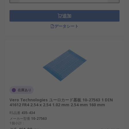
基板カバーの仕組み
追加
基板カバーは、基板のコンポーネント側が衝撃や異
物で損傷するのを防ぐために使用されます。回路の
データシート
外観を美しく見せるためにも役立ちます。通常、ボ
ードにしっかりと固定できるように、基板カバーの
隅には穴が開いています。基板カバーはほとんどの
回路に使用できますが、 特定のニーズに合わせて特
定のタイプが必要になる場合があります。
基板カバーの種類
選択する基板カバーは、カバーを必要とする基板の
在庫あり
種類によって異なります。基板カバーにはさまざま
Vero Technologies ユーロカード基板 10-27563 1 DIN
なサイズがありますが、基板を覆うと同時に特定部
41612 FR4 2.54 x 2.54 1.02 mm 2.54 mm 160 mm
分の切抜きによって基板の一部が露出され、作業し
RS品番
435-434
やすくなっているものもあります。また、内側に絶
メーカー型番
10-27563
縁コーティング、外側に導電コーティングが施され
1個小計：
ているものや、 静電気の蓄積を防止するため、帯電