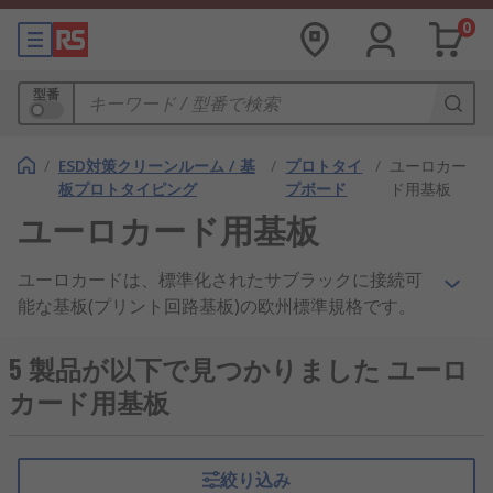
0
型番
/
ESD対策クリーンルーム / 基
/
プロトタイ
/
ユーロカー
板プロトタイピング
プボード
ド用基板
ユーロカード用基板
ユーロカードは、標準化されたサブラックに接続可
能な基板(プリント回路基板)の欧州標準規格です。
ユーロカード規格は、 工場設備、 コンピュータ機
器、 産業用制御装置、 軍事など、さまざまな産業
5 製品が以下で見つかりました ユーロ
で使用されています。基板と基板に取り付けられて
カード用基板
いるコンポーネントを損傷から保護するための基板
カバーもあります。
絞り込み
ユーロカードは機械的なシステムであり、使用する