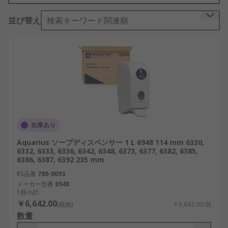
ソープディスペンサは、液体ソープ、 フォーム、
並び替え
検索キーワード関連順
ジェル、 ハンドウォッシュ液、 サニタイザなどさ
まざまな形態のハンドクリーナを吐出し、400 mlか
ら最大4 リットルのリフィルまで、さまざまなサイ
ズと容量のものが揃っています。
当社のソープディスペンサ製品には、バクテリアや
感染の拡大防止に備えて、外側ケースとディスペン
シングレバーに抗菌保護を施した、 ポンプ式の 抗
菌ディスペンサもあります。このソープディスペン
在庫あり
サ製品は、食品産業に最適です。
Aquarius ソープディスペンサー 1 L 6948 114 mm 6330,
通常、ソープディスペンサは壁面に取り付けられま
6332, 6333, 6336, 6342, 6348, 6373, 6377, 6382, 6385,
6386, 6387, 6392 235 mm
すが、自立型設計のものもあり、バスルームだけで
RS品番
780-0093
なくシャワーでも便利です。
メーカー型番
6948
1個小計：
ソープディスペンサの仕組み
￥6,642.00
(税抜)
￥6,642.00/個
数量
便利なリフィルカートリッジを搭載している、 壁面