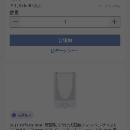
能)。
￥1,876.00
(税抜)
￥1,876.00/個
抗菌モデルも用意しています。
数量
あらゆる壁面に簡単に取り付けられます。
どの洗面所やバスルーム(シャワーを含む)にも
最適です。
追加
色は、黒、 白、 クロム、ステンレススチール
データシート
があります。
各種サイズ及び大手ブランドのハンドディス
ペンサを取り揃えています。
自動 / 手動ディスペンサ(ポンプ式)。
在庫あり
SCJ Professional 壁面取り付け式石鹸ディスペンサ 1.2 L
TF2WHI 277 mm DEB インスタントフォーム 170 mm 壁