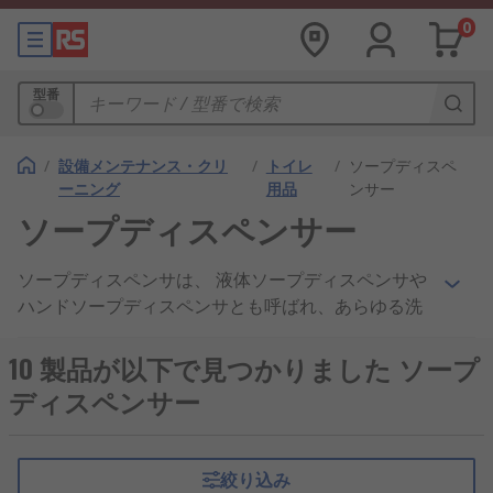
0
型番
/
設備メンテナンス・クリ
/
トイレ
/
ソープディスペ
ーニング
用品
ンサー
ソープディスペンサー
ソープディスペンサは、 液体ソープディスペンサや
ハンドソープディスペンサとも呼ばれ、あらゆる洗
面所において重要で、 衛生を維持することが不可欠
な商工業用途で使用されています。ディスペンサを
10 製品が以下で見つかりました ソープ
使用すると、 定量(ml)のハンドソープやサニタイザ
ディスペンサー
を、ほとんど、又はまったく手に触れることなく吐
出するので、ウイルス、Covid-19などの感染症の感
染拡大防止に役立ちます。
絞り込み