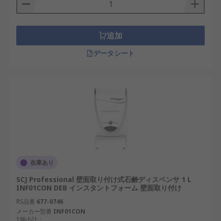
取り付け型ソープディスペンサは、バッテリ駆動セ
ンサか、ボタン又はレバーを手で押すかのいずれか
によって作動し、一定量のソープを吐出します。
追加
自動か手動か?
データシート
手動のソープディスペンサはコスト効果が高く、メ
ンテナンスの少ない衛生ソリューションですが、 自
動、 又は「タッチフリー」ソープディスペンサ(バ
ッテリ駆動)は、 手で触れる必要がないという利点
があり、 バクテリアが拡散する可能性を低減しま
す。
ディスペンサの利点
在庫あり
SCJ Professional 壁面取り付け式石鹸ディスペンサ 1 L
高い費用効果(標準的な固形石鹸より優れてい
INF01CON DEB インスタントフォーム 壁面取り付け
る)。
RS品番
677-0746
メーカー型番
INF01CON
補充可能(すべてのリフィルサイズが利用可
1個小計：