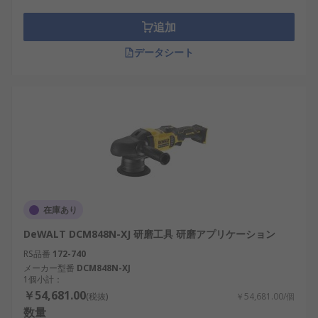
ブラシ、パッド、パック、ファイル、フェルトなど
の研磨アクセサリは、個別に又は仕上げキットの形
追加
で購入できます。
データシート
在庫あり
DeWALT DCM848N-XJ 研磨工具 研磨アプリケーション
RS品番
172-740
メーカー型番
DCM848N-XJ
1個小計：
￥54,681.00
(税抜)
￥54,681.00/個
数量