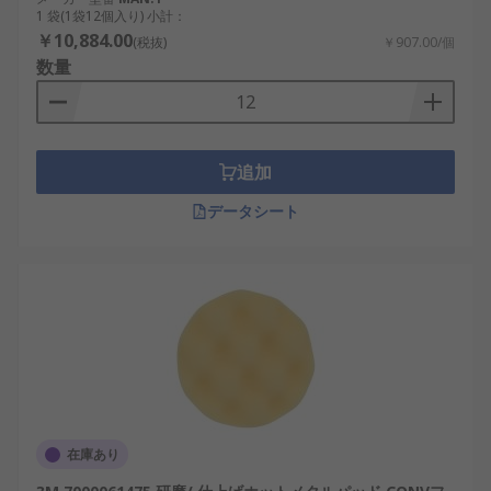
1 袋(1袋12個入り) 小計：
￥10,884.00
(税抜)
￥907.00/個
数量
追加
データシート
在庫あり