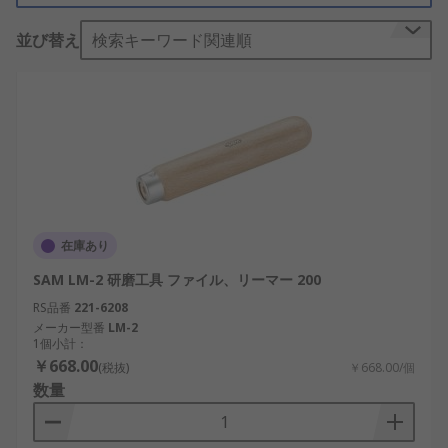
研磨アクセサリは、バリ取り、清掃、及び平滑化に
並び替え
検索キーワード関連順
使用します。これらは製品を強化し、汚染を防ぎ、
酸化を除去して滑らかな仕上げを作り出すために金
属加工で使用されています。木工では、研磨アクセ
サリを使用して粗面を滑らかにするとともに、表面
の環境汚れや垢を防ぎます。研磨アクセサリはガラ
スやプラスチック業界でも一般的に使用され、研磨
し仕上げ作業を行って製品表面の透明度を上げてい
ます。
在庫あり
化学研磨は、ボイラー及び半導体業界で金属、真鍮
SAM LM-2 研磨工具 ファイル、リーマー 200
及び銅の装置の変色を除去するために行われていま
す。配管業界では、パイプやホース内の腐食や錆の
RS品番
221-6208
予防措置として、研磨アクセサリを使用していま
メーカー型番
LM-2
1個小計：
す。
￥668.00
(税抜)
￥668.00/個
数量
研磨アクセサリの種類