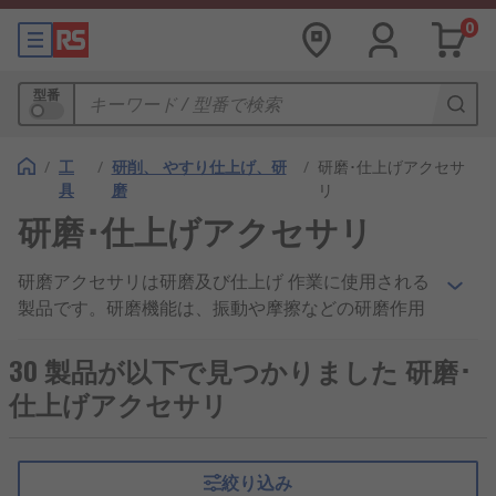
0
型番
/
工
/
研削、 やすり仕上げ、研
/
研磨･仕上げアクセサ
具
磨
リ
研磨･仕上げアクセサリ
研磨アクセサリは研磨及び仕上げ 作業に使用される
製品です。研磨機能は、振動や摩擦などの研磨作用
を利用して、機械的に実行することができます。又
は、酸又はアルカリを研磨アクセサリに塗布して化
30 製品が以下で見つかりました 研磨･
学的研磨を発生させ、製品表面から堆積や汚れを除
仕上げアクセサリ
去します。
研磨アクセサリの用途は?
絞り込み