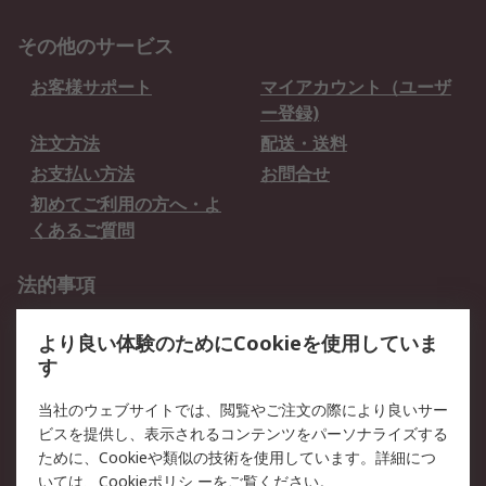
その他のサービス
お客様サポート
マイアカウント（ユーザ
ー登録)
注文方法
配送・送料
お支払い方法
お問合せ
初めてご利用の方へ・よ
くあるご質問
法的事項
プライバシーポリシー
ご利用規約
より良い体験のためにCookieを使用していま
クッキーポリシー
す
RSについて
当社のウェブサイトでは、閲覧やご注文の際により良いサー
ビスを提供し、表示されるコンテンツをパーソナライズする
会社概要
採用情報
ために、Cookieや類似の技術を使用しています。詳細につ
プレスリリース＆お知ら
コーポレートサイト
いては、
Cookieポリシ
ーをご覧ください。