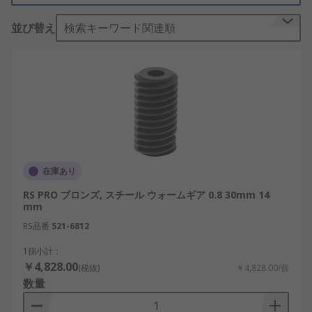
り、 ピニオンギアとウォームギアは、ウォーム駆動
並び替え
検索キーワード関連順
と呼ばれるギア配置で連動します。
ウォームギアとピニオンギアの仕
組み
たとえば、電気モーターを使用して、ウォームギア
に回転力を 加えると、 ピニオンギアに対して回転
し、 スパーギアの場合と同様にピニオンギアにトル
クを伝達します。このシステムは、ウォームギアが
在庫あり
ピニオンギアを簡単に回転させられるように設計さ
RS PRO ブロンズ, スチール ウォームギア 0.8 30mm 14
れていますが、 逆にピニオンギアが動力をウォーム
mm
ギアに伝達することはできません。ピニオンギアが
RS品番
521-6812
ウォームギアを回転させようとすると、 2個のギア
1個小計：
間の摩擦により、ウォームギアが回転しなくなりま
￥4,828.00
(税抜)
￥4,828.00/個
す。これは、セルフロックと呼ばれています。
数量
ウォームギアとピニオンギアの用