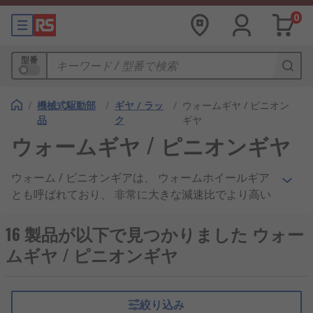
0
型番
/
機械式駆動部
/
ギヤ / ラッ
/
ウォームギヤ / ピニオン
品
ク
ギヤ
ウォームギヤ / ピニオンギヤ
ウォーム / ピニオンギアは、 ウォームホイールギア
とも呼ばれており、 非常に大きな減速比でより高い
トルクを実現する必要がある場合のギア構成です。
産業や家庭の幅広い用途で使用されています。ウォ
16 製品が以下で見つかりました ウォー
ームギアは、歯でギアを駆動するねじシャフトに似
ムギヤ / ピニオンギヤ
ており、 この機構で機械や部品の動作を可能にしま
す。シャフト又はウォームが1回転するたびに、 ギ
アは1つの歯だけ前方に回転します。したがって、
絞り込み
歯数が50の場合、 ギア比は50:1になります。つま