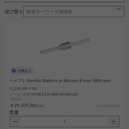
このボールねじは、航空機やミサイルの制御翼面を
並び替え
検索キーワード関連順
動かすために軍事機関で使用されています。また、
工作機械ロボットや半導体製造のステッパーにも使
用されています。
利用可能な種類
利用可能なボールねじには、次のようなさまざまな
タイプがあります。
在庫あり
予圧式(調整可能)
シャフト Ewellix Makers in Motion 8 mm 1050 mm
円筒形
RS品番
341-1762
フランジ付き丸形
メーカー型番
VH 8X2,5 R 1000 G9 PACKED
1個小計：
各種サイズ
￥29,475.00
(税抜)
￥29,475.00/個
数量