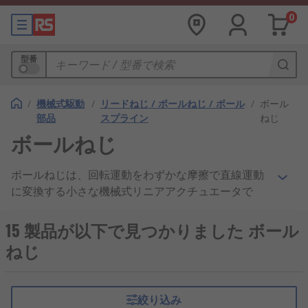
0
型番
/
機械式駆動
/
リードねじ / ボールねじ / ボール
/
ボール
部品
スプライン
ねじ
ボールねじ
ボールねじは、回転運動をわずかな摩擦で直線運動
に変換する小さな機械式リニアアクチュエータで
す。精密ねじとして機能するボールベアリング用
に、ねじシャフトにらせん状の軌道が施されていま
15 製品が以下で見つかりました ボール
す。高スラスト荷重に耐えられると同時に、 最小限
ねじ
の内部摩擦で運動を変換できます。
ボールねじの用途
絞り込み