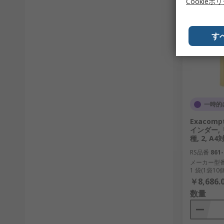
Cookieポ
す
一時的
Exacom
インダー,
種, 2, A4
RS品番
861-
メーカー型
1 袋(1袋1
￥8,686.
数量