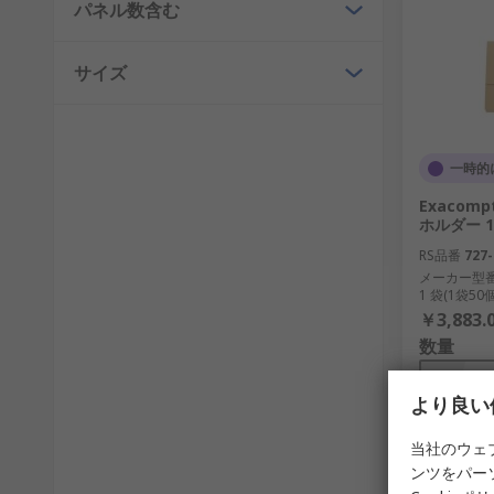
パネル数含む
サイズ
一時的
Exacomp
ホルダー 1
RS品番
727-
メーカー型
1 袋(1袋5
￥3,883.
数量
より良い
当社のウェ
ンツをパー