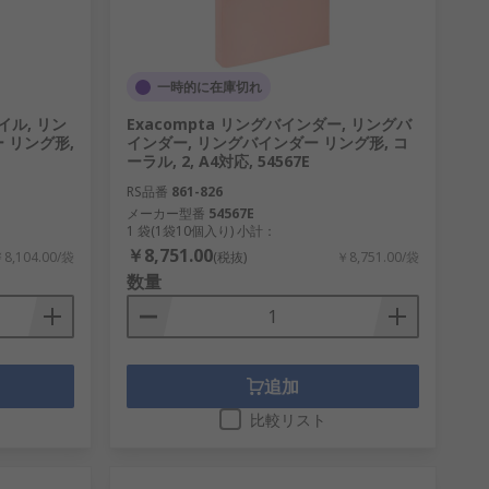
一時的に在庫切れ
イル, リン
Exacompta リングバインダー, リングバ
 リング形,
インダー, リングバインダー リング形, コ
ーラル, 2, A4対応, 54567E
RS品番
861-826
メーカー型番
54567E
1 袋(1袋10個入り) 小計：
￥8,751.00
8,104.00/袋
(税抜)
￥8,751.00/袋
数量
追加
比較リスト