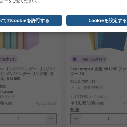
リシ
ーをご覧ください。
べてのCookieを許可する
Cookieを設定する
に在庫切れ
一時的に在庫切れ
pta リングバインダー, リングバ
Exacompta 各種 88120E フ
 リングバインダー リング形, 各
ダー 30
対応, 54560E
RS品番
727-466
825
メーカー型番
88120E
番
54560E
0個入り) 小計：
1 袋(1袋4個入り) 小計：
00
￥16,951.00
(税抜)
￥8,686.00/袋
(税抜)
￥1
数量