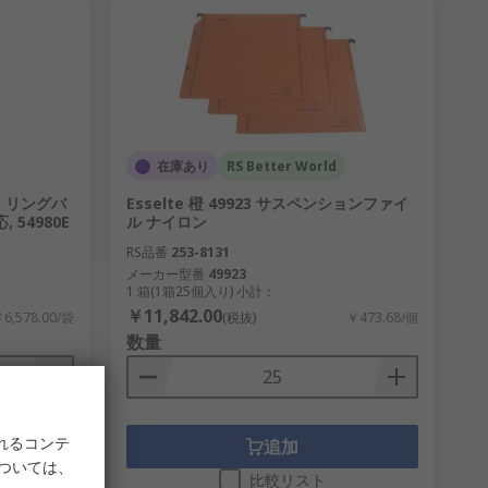
在庫あり
RS Better World
, リングバ
Esselte 橙 49923 サスペンションファイ
, 54980E
ル ナイロン
RS品番
253-8131
メーカー型番
49923
1 箱(1箱25個入り) 小計：
￥11,842.00
6,578.00/袋
(税抜)
￥473.68/個
数量
れるコンテ
追加
については、
比較リスト