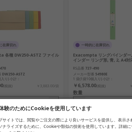
に在庫切れ
一時的に在庫切れ
ta 各種 DW250-ASTZ ファイル
Exacompta リングバインダー
インダー リング形, 青, 2, A4対応
470
RS品番
727-490
番
DW250-ASTZ
メーカー型番
54980E
0個入り) 小計：
1 袋(1袋10個入り) 小計：
00
￥6,578.00
(税抜)
￥3,883.00/袋
(税抜)
￥
数量
体験のためにCookieを使用しています
ブサイトでは、閲覧やご注文の際により良いサービスを提供し、表示さ
追加
追加
ソナライズするために、Cookieや類似の技術を使用しています。詳細
比較リスト
比較リスト