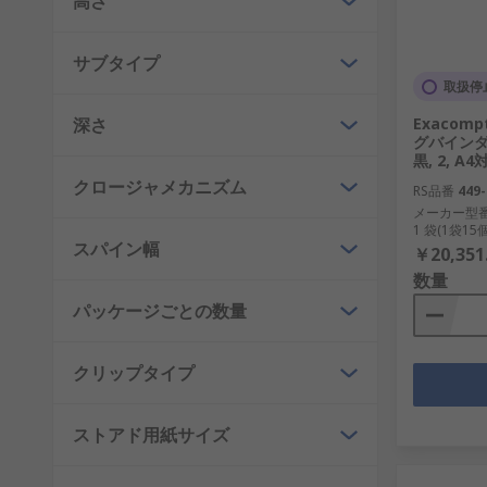
高さ
サブタイプ
取扱停
深さ
Exacom
グバインダ
黒, 2, A4
クロージャメカニズム
RS品番
449-
メーカー型
1 袋(1袋1
スパイン幅
￥20,351
数量
パッケージごとの数量
クリップタイプ
ストアド用紙サイズ