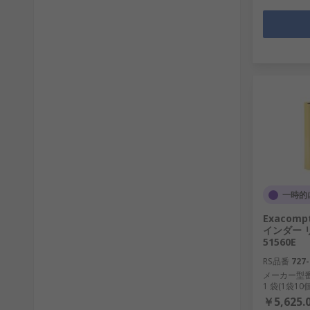
一時的
Exacom
インダー リ
51560E
RS品番
727-
メーカー型
1 袋(1袋1
￥5,625.