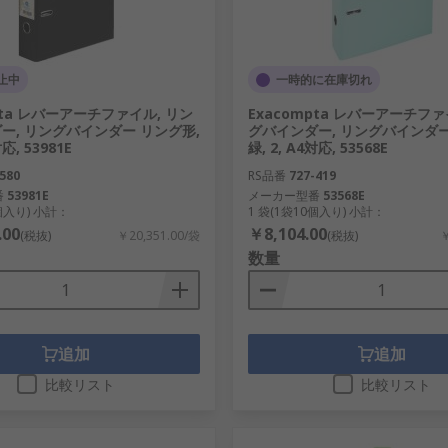
止中
一時的に在庫切れ
pta レバーアーチファイル, リン
Exacompta レバーアーチファ
ー, リングバインダー リング形,
グバインダー, リングバインダー
対応, 53981E
緑, 2, A4対応, 53568E
580
RS品番
727-419
番
53981E
メーカー型番
53568E
5個入り) 小計：
1 袋(1袋10個入り) 小計：
.00
￥8,104.00
(税抜)
￥20,351.00/袋
(税抜)
￥
数量
追加
追加
比較リスト
比較リスト