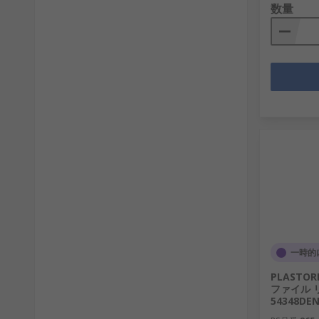
数量
一時的
PLASTO
ファイル リン
54348DE