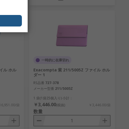
一時的に在庫切れ
ァイル ホル
Exacompta 紫 211/5005Z ファイル ホル
ダー 1
RS品番
727-378
メーカー型番
211/5005Z
1 袋(1袋25個入り) 小計：
￥3,446.00
6,951.00/袋
(税抜)
￥3,446.00/袋
数量