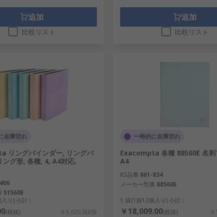
追加
追加
比較リスト
比較リスト
に在庫切れ
一時的に在庫切れ
pta リングバインダー, リングバ
Exacompta 各種 88560E 
ング形, 各種, 4, A4対応,
A4
RS品番
861-834
406
メーカー型番
88560E
番
51560E
0個入り) 小計：
1 袋(1袋12個入り) 小計：
00
￥18,009.00
(税抜)
￥5,625.00/袋
(税抜)
￥1