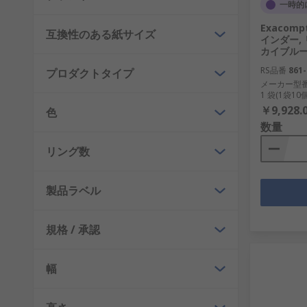
一時的
Exacom
互換性のある紙サイズ
インダー,
カイブルー, 
RS品番
861-
プロダクトタイプ
メーカー型
1 袋(1袋1
￥9,928.
色
数量
リング数
製品ラベル
規格 / 承認
幅