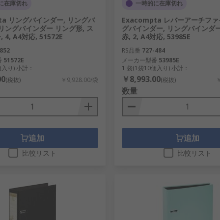
に在庫切れ
一時的に在庫切れ
pta リングバインダー, リングバ
Exacompta レバーアーチファ
 リングバインダー リング形, ス
グバインダー, リングバインダー
4, A4対応, 51572E
赤, 2, A4対応, 53985E
852
RS品番
727-484
番
51572E
メーカー型番
53985E
0個入り) 小計：
1 袋(1袋10個入り) 小計：
00
￥8,993.00
(税抜)
￥9,928.00/袋
(税抜)
￥
数量
追加
追加
比較リスト
比較リスト