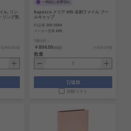
一時的に在庫切れ
イル, リン
Rapesco クリア 695 名刺ファイル フー
 リング形,
ルキャップ
RS品番
265-5564
メーカー型番
695
1個小計：
￥804.00
8,993.00/袋
(税抜)
￥804.00/個
数量
追加
比較リスト