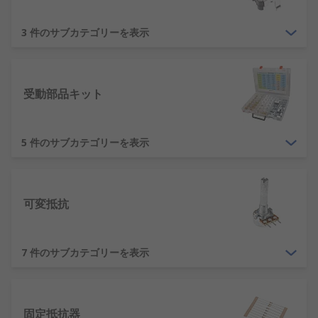
常は、フェライト又は鉄製のコアにワイヤを巻き付
けたコイルで構成されています。このコイルに電流
3 件のサブカテゴリーを表示
を流すと、磁場が発生します。フェライトにワイヤ
を巻き付けると、強度が大幅に向上します。
受動部品キット
フェライトコア
フェライトコア
は、鉄と他の種類の金属を配合した
5 件のサブカテゴリーを表示
セラミック化合物です。フェライトは、アンテナを
含む多くの種類の電気コンポーネントでよく使用さ
れます。この磁気コアは、トランスやインダクタの
巻線など、巻線コンポーネントを装備しています。
可変抵抗
磁気コアは、透磁率が高いと同時に電気伝導率が低
いため有用です。
7 件のサブカテゴリーを表示
固定抵抗器