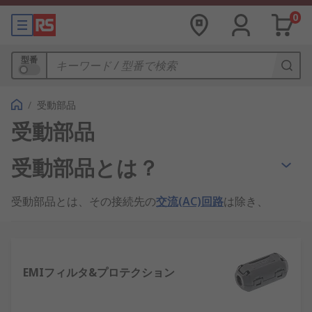
0
型番
/
受動部品
受動部品
受動部品とは？
受動部品とは、その接続先の
交流(AC)回路
は除き、
電力不要で動作する小型デバイスのことです。
受動部品の機能
EMIフィルタ&プロテクション
受動デバイスは電力を増幅できないので、エネルギ
ー源にはなりません。主な受動部品には、抵抗器、