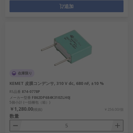
追加
在庫限り
KEMET 皮膜コンデンサ, 310 V dc, 680 nF, ±10 %
RS品番
874-0778P
メーカー型番
F862DP684K310ZLH0J
5個小計 (一括梱包（箱）)
￥1,280.00
(税抜)
￥256.00/個
数量