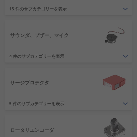
15 件のサブカテゴリーを表示
コンデンサは、電圧が印加されなくなっても電荷を
保持することができます。フィルムコンデンサ、マ
イカコンデンサ、セラミックコンデンサ、電解コン
デンサ、アルミ電解コンデンサ、タンタル電解コン
サウンダ、ブザー、マイク
デンサ、力率補正コンデンサなど、さまざまな種類
のコンデンサがあります。
4 件のサブカテゴリーを表示
抵抗器
抵抗器
とは、電流の流れを制限する電気部品のこと
サージプロテクタ
です。抵抗器は、電流の増幅や整流の機能はありま
せんが、電流を抑制制御することができる強力な小
型デバイスです。
5 件のサブカテゴリーを表示
インダクタ
インダクタ
とは、エネルギーの蓄積 / 放出はできま
ロータリエンコーダ
すが、生成はできない受動デバイスのことです。通