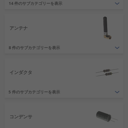
インダクタ、コンデンサ、
14 件のサブカテゴリーを表示
トランス
などがありま
す。電気 / 電子回路を構築する際は、こうした部品
が必要になります。
アンテナ
受動部品は、個別に使用するか、回路内で直列又は
並列の組み合わせで接続して複雑な回路や信号を制
御することができます。
8 件のサブカテゴリーを表示
受動部品の種類
コンデンサ
インダクタ
コンデンサ
とは、バッテリと同様に電荷を蓄えて保
持できる部品のことです。コンデンサは、絶縁材で
5 件のサブカテゴリーを表示
分離された2つの近接する導体(通常はプレート)で構
成されています。電源に接続すると、これらのプレ
ートに電荷が蓄えられます。一方のプレートには正
コンデンサ
の電荷が、また他方のプレートには負の電荷が蓄え
られます。