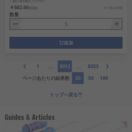
1 袋(1袋5個入り) 小計：
￥682.00
(税抜)
￥136.40/個
数量
追加
1
8012
8353
ページあたりの結果数
20
50
100
トップへ戻る
Guides & Articles