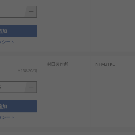
追加
タシート
村田製作所
NFM31KC
￥138.20/個
追加
タシート