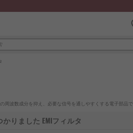
タ
の周波数成分を抑え、必要な信号を通しやすくする電子部品で
、検出信号を安定させる役割があります。コンデンサ、インダ
成分を分ける点が特徴です。制御基板、通信機器、産業機器、
つかりました EMIフィルタ