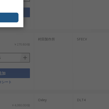
追加
タシート
：
村田製作所
SFECV
￥270.80/個
追加
タシート
Oxley
DLT4
￥4,080.00/個