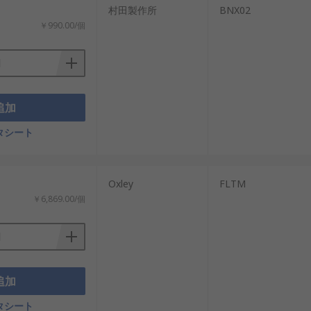
村田製作所
BNX02
￥990.00/個
追加
タシート
Oxley
FLTM
￥6,869.00/個
追加
タシート