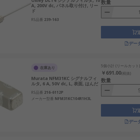
Oxley DLT4 シグナルフィルタ, 10
数量
A, 200V dc, パネル取り付け, リー
ド
RS品番
239-163
デー
5個小計 (リールカット)
在庫あり
￥691.00
(税抜)
Murata NFM31KC シグナルフィ
数量
ルタ, 6 A, 50V dc, L, 表面, はんだ
RS品番
216-6112P
メーカー型番
NFM31KC104R1H3L
デー