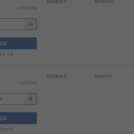
村田製作所
NFM41PC
￥392.00/個
インのノイズ対策に使われます。
品質を保つ用途に適しています。
の安定化に使われます。
通信回路などに使われます。
追加
を抑えたい場合に適しています。
タシート
どのノイズ低減に使われます。
計：
村田製作所
NFM21P
￥24.00/個
を崩さずにノイズを抑えられる製品を選び
追加
す。減衰させたい周波数に合う特性を確認
タシート