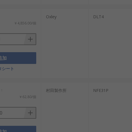
の動作条件に合わないと、信号品質や発熱
Oxley
DLT4
あります。基板面積や既存回路との互換性
￥4,856.00/個
などがあります。販売ページや通販では、
追加
タシート
確認できます。
計：
村田製作所
NFE31P
するフィルタ製品の候補になります。
￥62.80/個
比較する際に確認されます。
ます。
認できます。
追加