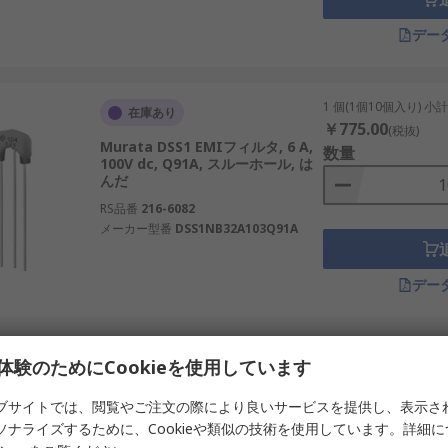
ーで、信号ライン向けのフィルタ、フェライト部品、ＥＭＩ対策
デー
1 個(1個10個入り) 小
在庫あり
￥775.00
(税抜)
Murata DSS1 EMIフィルタ, 6 A,
数量
100V dc, Q91A, スルーホール, は
んだ
RS品番
216-6082
メーカー型番
DSS1NB32A103Q91A
デー
1個小計：
在庫あり
体験のためにCookieを使用しています
￥1,152.00
(税抜)
Murata BNX02 EMIフィルタ, 15
数量
ブサイトでは、閲覧やご注文の際により良いサービスを提供し、表示さ
A, 50V dc, 表面, はんだ
ソナライズするために、Cookieや類似の技術を使用しています。詳細
RS品番
878-7935