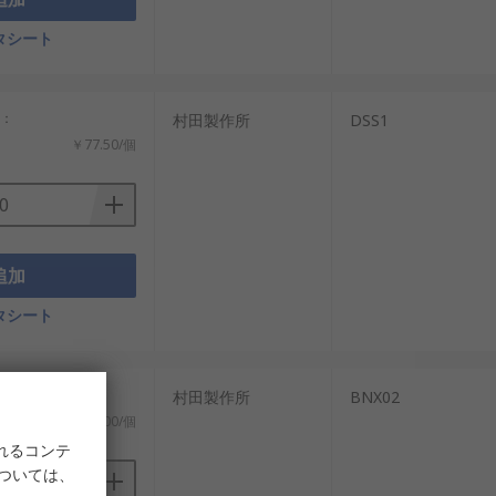
部品を比較できます。
タシート
計：
村田製作所
DSS1
￥77.50/個
追加
タシート
村田製作所
BNX02
￥1,152.00/個
れるコンテ
については、