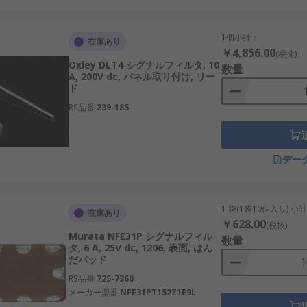
、インピーダンス、絶縁条件、直流抵抗などがあります。回路
1個小計：
在庫あり
クタ一体型、パネル取付、スルーホール、アレイタイプなどが
￥4,856.00
(税抜)
Oxley DLT4 シグナルフィルタ, 10
数量
A, 200V dc, パネル取り付け, リー
ンピーダンス特性、低損失タイプ、高減衰タイプ、標準タイプ
ド
やすくなります。
RS品番
239-185
デー
を扱うメーカーから選べます。
策部品などを扱うメーカーで、基板実装向けの信号フィルタを
1 袋(1袋10個入り) 小
在庫あり
部品を扱うメーカーで、インターフェース回路や信号ライン保護に関連
￥628.00
(税抜)
Murata NFE31P シグナルフィル
数量
を扱うメーカーで、信号配線や機器接続部まわりのノイズ対策部品を
タ, 6 A, 25V dc, 1206, 表面, はん
だパッド
、通信線や機器内配線に関連するフィルタ付き部品の候補になり
RS品番
725-7360
を扱うメーカーで、筐体貫通部や機器入出力部のノイズ対策で確
メーカー型番
NFE31PT152Z1E9L