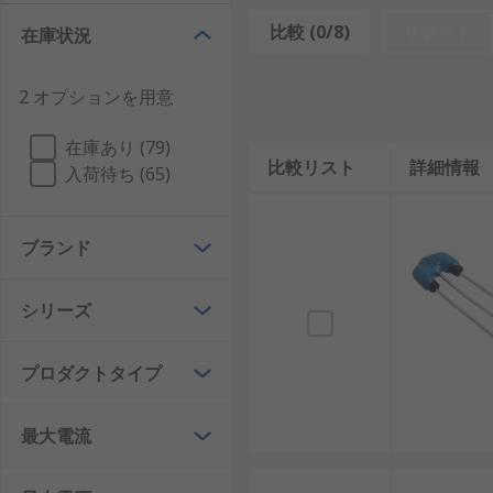
信号フィルタの仕組み
比較 (0/8)
リセット
在庫状況
信号フィルタは、信号ラインに流れる電気的な成分のう
2 オプションを用意
インダクタやフェライト成分は周波数に応じてインピー
サ、インダクタの組み合わせで通過帯域を調整します。
在庫あり (79)
を合わせて選定します。
比較リスト
詳細情報
入荷待ち (65)
信号フィルタとフェライトビーズの違い
ブランド
信号フィルタは、信号ラインに入るノイズを特定の回路
タなどを含み、差動信号、単線信号、電源に近い信号、
シリーズ
フェライトビーズは、フェライト材料の損失を利用して
ことがあります。信号フィルタは回路全体のフィルタ機
プロダクトタイプ
イズを見て選ぶ点が実用上の違いです。
信号フィルタの種類
最大電流