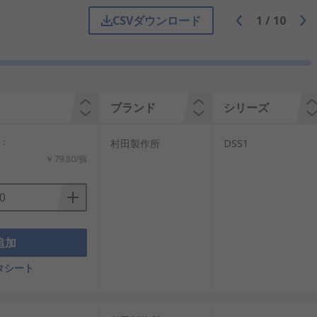
CSVダウンロード
1
/
10
す。コンデンサは高周波成分を逃がし、
回路を使うタイプでは、抵抗、コンデン
ため、周波数帯域、減衰特性、信号速度
ブランド
シリーズ
計：
村田製作所
DSS1
￥79.80/個
、シグナルフィルタ、信号ラインフィル
や、簡易的なノイズ対策として使われる
とのインピーダンス、電流定格、実装サ
追加
タシート