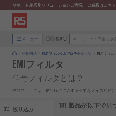
サポート
産業別ソリューション
ご意見・ご感想はこちら
メニュー
型番
/
受動部品
/
EMIフィルタ&プロテクション
/
EMIフィル
EMIフィルタ
信号フィルタとは？
信号フィルタは、信号線に混入する不要なノイズや特定
タを含むノイズ対策部品の一種で、回路上の通信、制御
を利用し、周波数に応じて通しやすい成分と減衰させる
181 製品が以下で見
絞り込み
ァンなどのモーター制御機器で使われます。