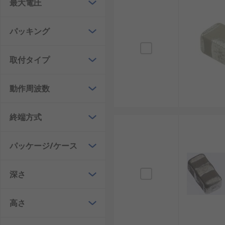
信号フィルタは、抑えたいノイズと信号ラインの構成に
最大電圧
ＥＭＩフィルタ
：外部へ出る、または外部から入
パッキング
信号ラインフィルタ
：データ信号や制御信号のラ
ローパスフィルタ
：低い周波数の信号を通し、高
取付タイプ
コモンモードフィルタ
：差動ラインに共通して乗
フィードスルーフィルタ
：パネルや筐体を貫通す
動作周波数
ＲＣフィルタ
：抵抗とコンデンサで構成するシン
終端方式
信号フィルタの選び方
パッケージ/ケース
信号フィルタは、信号の種類とノイズの周波数帯をそろ
信号方式：アナログ信号、デジタル信号、差動信
深さ
ます。
周波数特性：低周波ノイズ、高周波ノイズ、数Ｍ
高さ
します。