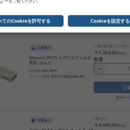
リシ
ーをご覧ください。
メーカー型番
BNX026H01L
べてのCookieを許可する
Cookieを設定する
デー
1 袋(1袋5個入り) 小計
在庫限り
￥1,354.00
(税抜)
Murata SFECV シグナルフィルタ,
数量
表面, はんだ
RS品番
106-2890
メーカー型番
SFECV10M7JA00-R0
デー
1個小計：
在庫あり
￥4,080.00
(税抜)