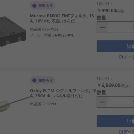
1個小計：
在庫あり
￥990.00
(税抜)
Murata BNX02 EMIフィルタ, 15
数量
A, 16V dc, 表面, はんだ
RS品番
878-7932
メーカー型番
BNX028-01L
デー
1個小計：
在庫あり
￥6,869.00
(税抜)
Oxley FLTM シグナルフィルタ, 10
数量
A, 350V dc, パネル取り付け
RS品番
239-191
デー