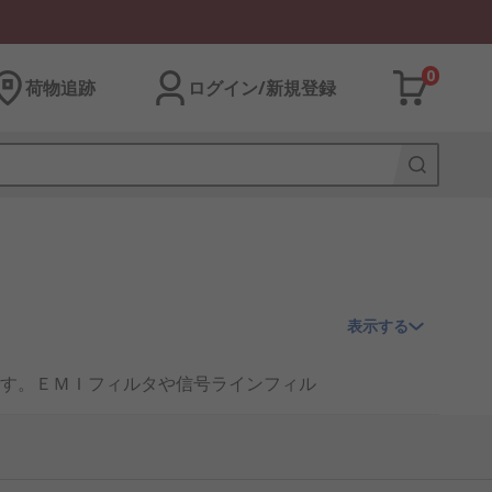
0
荷物追跡
ログイン/新規登録
表示する
す。ＥＭＩフィルタや信号ラインフィル
クタ、抵抗、フェライト材料などの特性
車載機器、電源周辺、ブラシレス遠心フ