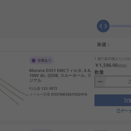
ち、不要な高周波ノイズや共通モードノイズを減らす仕組みで
ダンスを高めて、ノイズの伝わりを抑えます。ＲＣ回路やＬＣ
データ信号では波形の立ち上がりを崩しすぎないことも重要な
単価：
1 袋(1袋20個入り) 小
在庫あり
￥1,596.00
(税抜)
構成や周波数特性で抑える部品カテゴリです。ＥＭＩフィルタ
Murata DSS1 EMIフィルタ, 6 A,
数量
センサー信号など、対象の回路に合わせて選びます。
100V dc, Q55B, スルーホール, ラ
ジアル
高周波ノイズを減衰させる部品です。信号フィルタの構成要素
RS品番
122-3872
能を重視して選ぶのに対し、フェライトビーズは主に周波数ご
メーカー型番
DSS1NB32A102Q91A
デー