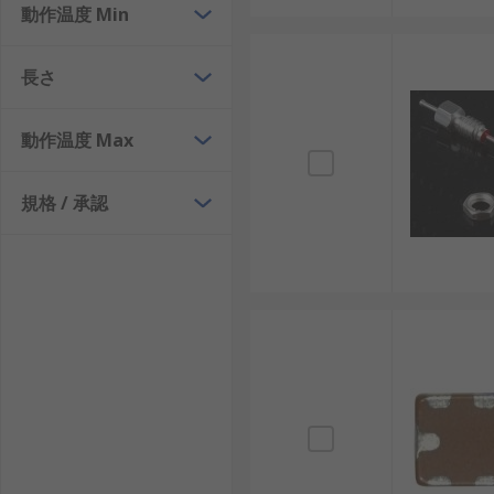
定格と回路条件：定格電圧、定格電流、信号電圧
動作温度 Min
に影響します。
実装方式とサイズ：表面実装、リード付き、コネ
長さ
に関わります。
減衰量と価格：挿入損失、カットオフ周波数、イ
動作温度 Max
メーカー仕様と価格を同じ条件で比較すると選び
信号フィルタのメーカー
規格 / 承認
信号フィルタは、電子部品、接続部品、ノイズ対策部品
村田製作所：コンデンサ、インダクタ、ＥＭＩ対
STMicroelectronics：半導体や保護
TE Connectivity：コネクタや電子部品
Molex：コネクタや接続部品を扱うメーカーで
Oxley：ＥＭＩフィルタやフィードスルー部品