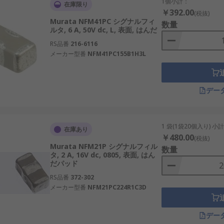
合わせて種類を選びます。
1個小計：
在庫限り
￥392.00
(税抜)
Murata NFM41PC シグナルフィ
る電磁ノイズを抑えるタイプです。通信線、制御線、入出力ラ
数量
ルタ, 6 A, 50V dc, L, 表面, はんだ
インに入れるタイプです。不要な高周波成分を抑えながら信号
RS品番
216-6116
周波ノイズを抑えるタイプです。センサー信号やアナログ信号
メーカー型番
NFM41PC155B1H3L
るノイズを抑えるタイプです。ＵＳＢ、ＬＡＮ、ＣＡＮ、差動
る信号線に使うタイプです。機器の入出力部でノイズの出入り
デー
プルなタイプです。低速信号、スイッチ入力、センサー出力な
1 袋(1袋20個入り) 小
在庫あり
￥480.00
(税抜)
Murata NFM21P シグナルフィル
数量
えて比較すると選定しやすくなります。
タ, 2 A, 16V dc, 0805, 表面, はん
だパッド
号、センサー信号、制御信号、通信信号などがあります。波形
RS品番
372-302
メーカー型番
NFM21PC224R1C3D
Ｈｚ帯、数十ＭＨｚ帯、数百ＭＨｚ帯、ＧＨｚ帯などがありま
デー