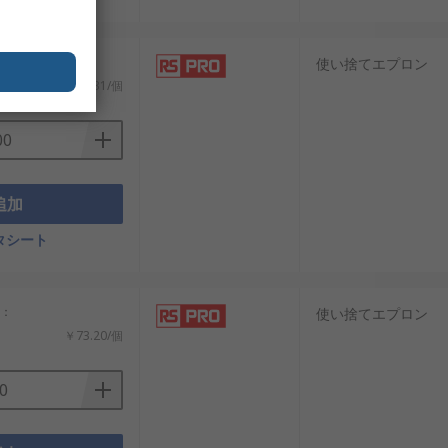
小計：
使い捨てエプロン
￥45.31/個
追加
タシート
計：
使い捨てエプロン
￥73.20/個