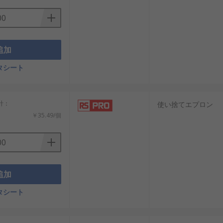
追加
タシート
小計：
使い捨てエプロン
￥35.49/個
追加
タシート