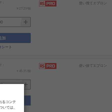
小計：
使い捨てエプロン
￥27.23/個
追加
タシート
小計：
使い捨てエプロン
￥45.31/個
追加
れるコンテ
については、
タシート