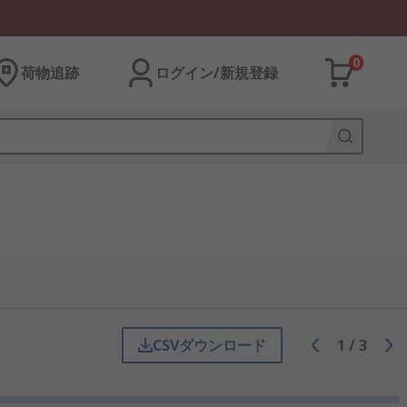
0
荷物追跡
ログイン/新規登録
CSVダウンロード
1
/
3