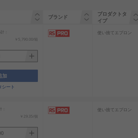
プロダクトタ
ブランド
イプ
 小計：
使い捨てエプロン
￥5,790.00/箱
追加
タシート
小計：
使い捨てエプロン
￥29.35/個