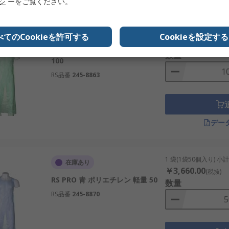
リシ
ーをご覧ください。
1 袋(1袋100個入り) 
在庫あり
べてのCookieを許可する
Cookieを設定する
￥4,531.00
(税抜)
RS PRO 緑 低密度ポリエチレン
数量
100
RS品番
245-8863
デー
1 袋(1袋50個入り) 小
在庫あり
￥3,660.00
(税抜)
RS PRO 青 ポリエチレン 軽量 50
数量
RS品番
245-8870