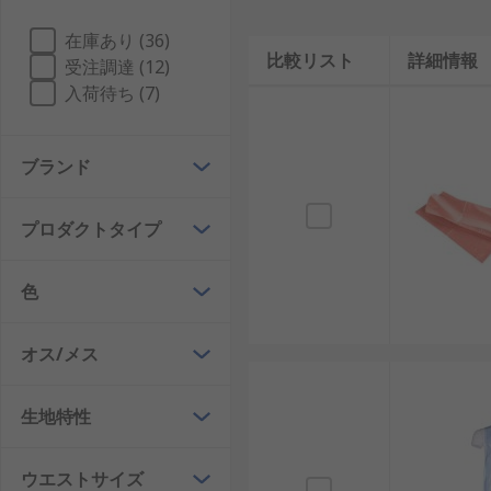
在庫あり (36)
比較リスト
詳細情報
受注調達 (12)
入荷待ち (7)
ブランド
プロダクトタイプ
色
オス/メス
生地特性
ウエストサイズ