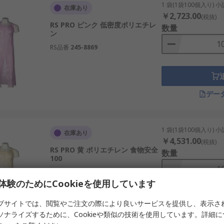
1 袋(1袋100個入り) 
在庫あり
￥2,723.00
(税抜)
RS PRO ピンク 低密度ポリエチレ
数量
ン
RS品番
245-8869
デー
1 袋(1袋100個入り) 
在庫あり
￥4,531.00
(税抜)
RS PRO 黄 ポリエチレン 食物安全
数量
100
RS品番
245-8864
体験のためにCookieを使用しています
ブサイトでは、閲覧やご注文の際により良いサービスを提供し、表示さ
ソナライズするために、Cookieや類似の技術を使用しています。詳細
デー