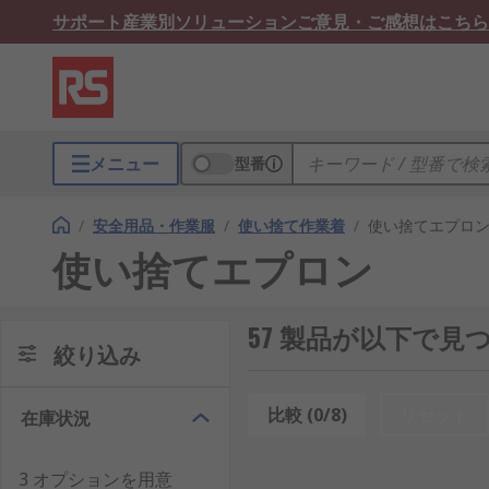
サポート
産業別ソリューション
ご意見・ご感想はこちら
メニュー
型番
/
安全用品・作業服
/
使い捨て作業着
/
使い捨てエプロ
使い捨てエプロン
57 製品が以下で見
絞り込み
比較 (0/8)
リセット
在庫状況
3 オプションを用意