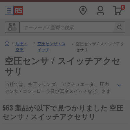
0
型番
/
油圧・
/
空圧センサ / ス
/
空圧センサ / スイッチアク
空圧
イッチ
セサリ
空圧センサ / スイッチアクセ
サリ
当社では、空圧シリンダ、 アクチュエータ、 圧力
センサ / コントローラ及び真空スイッチなど、さま
ざまな空圧機器と共に使用できる空圧センサ及びス
イッチのアクセサリを広範に取り揃えています。当
563 製品が以下で見つかりました 空圧
社の空圧アクセサリはすべて高品質素材製で、さま
センサ / スイッチアクセサリ
ざまな用途に適しています。