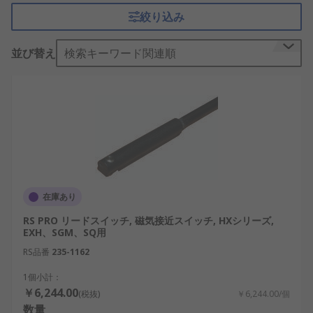
空圧センサとスイッチのアクセサリ及び継手によ
絞り込み
り、ホース、チューブ、パイプを含むさまざまな 空
圧システムコンポーネントを 繋げることができ、シ
並び替え
検索キーワード関連順
ステム全体のスムーズな動作、 効率性、 安全性と
エネルギー消費を支援できます。当社の空圧駆動工
具、 機器やアクセサリは、建設、 医療、 空圧シス
テムの用途に使用でき、電気タイプに代わる、コス
ト効果の高い安全な代替ソリューションを提供しま
す。
アクセサリの種類:
在庫あり
取付け具 - シリンダ用ブラケット、 センサ取
RS PRO リードスイッチ, 磁気接近スイッチ, HXシリーズ,
付キット、 クレビスジョイント及びクリッ
EXH、SGM、SQ用
プ、 シリンダ用クランプ、 センサ用の取り付
RS品番
235-1162
けキット
リードとケーブル - さまざまなコネクタタイプ
1個小計：
￥6,244.00
と長さ、 高流量、 ラバーシール、 プラグコネ
(税抜)
￥6,244.00/個
数量
クタ、 接続ケーブル