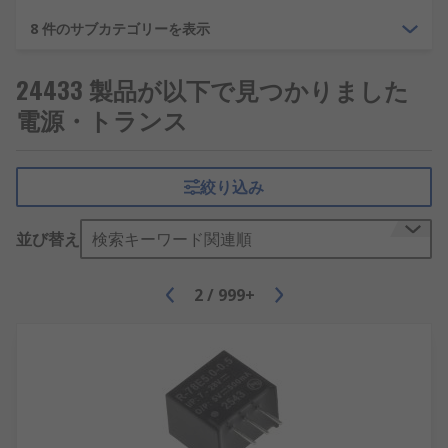
無停電電源装置
8 件のサブカテゴリーを表示
また、付属品として
電源アクセサリ
を豊富に取り揃
24433 製品が以下で見つかりました
え、
ACアダプタ
、フィルタ、モジュールなどを提供
電源・トランス
しています。
入手できるトランスの種類
絞り込み
RSが自信をもって提供するのは信頼性の高い優れた
並び替え
検索キーワード関連順
トランスで、さまざまな種類のトランスを取り揃え
ています。たとえば、次のようなさまざまな種類を
用意しています。
2
/
999+
DINレールトランス
LAN用パルストランス
SMPSトランス
オーディオトランス