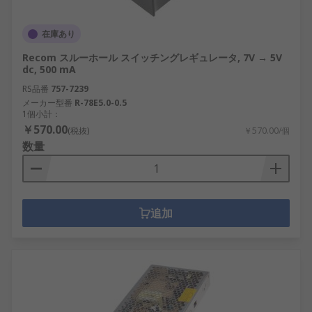
RSの電源やトランスを選択
在庫あり
する理由
Recom スルーホール スイッチングレギュレータ, 7V → 5V
dc, 500 mA
RSでは、お客様を尊重し、すべて高い水準を維持し
RS品番
757-7239
ている尊敬するブランドやメーカーと協業していま
メーカー型番
R-78E5.0-0.5
す。自社ブランドの
RS PRO
を含め、お届する電子
1個小計：
￥570.00
機器は優れた性能を発揮します。電源や電気製品は
(税抜)
￥570.00/個
数量
当社製品なしでは機能しません。当社の電源装置と
トランスは、必ずお客様にご満足いただけるはずで
す。
追加