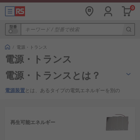
0
型番
/
電源・トランス
電源・トランス
電源・トランスとは？
電源装置
とは、あるタイプの電気エネルギーを別の
タイプの電気エネルギーに交換するデバイスです。
それに対して
トランス
は、2つ以上の回路間で同じ
タイプのエネルギーを伝送します。電源もトランス
も様々なサイズのものが日常的な製品に使用されて
再生可能エネルギー
います。たとえば、
コンピュータや周辺機器
では、
電源リード
により、主電源からのAC電圧が電源に入