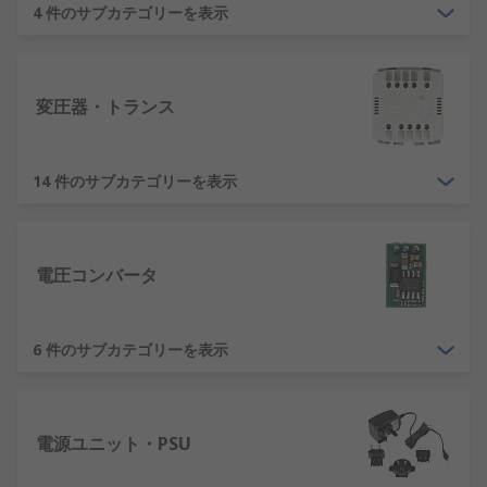
力されます。これによりDC出力電圧に変換されて装
4 件のサブカテゴリーを表示
置に電源が供給され、回路が形成されます。
トランスは電圧タイプを変更することはできませ
変圧器・トランス
ん。AC電圧でのみ動作し、変化する磁場を形成しま
す。プライマリ / セカンダリコイルとの直接電気接
続はありません。
14 件のサブカテゴリーを表示
どのタイプの電源を入手で
きますか?
電圧コンバータ
RSでは、さまざまな用途に適合するさまざま種類の
電源を用意しています。たとえば、次のような各種
6 件のサブカテゴリーを表示
タイプを用意しています。
DINレール電源
及び
スイッチング電源
電源ユニット・PSU
PC電源
リニア電源