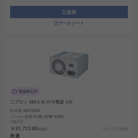
持し、信頼性を確保できます。
追加
PC電源用RSコンポーネントのご紹
データシート
介
RS は、日本全国で使用されているPC電源のサプラ
イヤー、販売店、製造元として世界的に認知されて
います。当社の製品は、日本の最高水準の性能と信
頼性を満たすように設計されています。さらに、産
業用から革新的なプロジェクトまで、さまざまな用
途に対応する幅広いPC電源を卸売価格で提供してい
ます。PC電源を選択する際、RSはおすすめ品と交
取扱停止中
換部品を低価格で提供します。配送サービスと料金
ニプロン 280.5 W ATX電源 12V
の詳細については、
配送ページ
をご覧ください。
RS品番
203-5326
メーカー型番
PCSE-370P-X2S2
1個小計：
￥21,713.00
(税抜)
￥21,713.00/個
数量