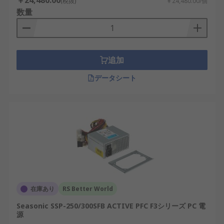
￥24,480.00
(税抜)
￥24,480.00/個
給します。これらのアダプタは外部ユニットであ
数量
り、一方、デスクトップPC電源は内部ユニットとし
て機能し、複数のコンポーネントに電力を分配しま
す。デスクトップPC電源には、標準サイズのATX電
源やコンパクトなSFX電源など、さまざまなフォー
追加
ムファクタがあります。PC電源は、アダプタとは異
なり、複数の電圧レールと高いワット数の出力を提
データシート
供し、AIコンピューティング、半導体製造、産業オ
ートメーションなどの要求の厳しい用途に対応しま
す。
PC電源の種類
PC電源は、フォームファクタ、電力容量、用途によ
って分類されます。
在庫あり
RS Better World
ATX電源
：デスクトップPC向けの標準サイズ
Seasonic SSP-250/300SFB ACTIVE PFC F3シリーズ PC 電
の電源で、ゲーミングPC、ワークステーショ
源
ン、産業制御システムに使用されます。