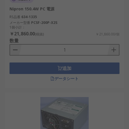
で十分ですが、1000Wの高出力モデルはゲーミング
PC、AIアプリケーション、高性能コンピューティン
Nipron 150.4W PC 電源
グ向けに適しています。
RS品番
634-1335
メーカー型番
PCSF-200P-X2S
PC電源の利点
1個小計：
￥21,860.00
(税抜)
￥21,860.00/個
数量
PC電源は、コンピュータシステムに必要な電力供給
と保護を提供します。
安定した電力供給
：重要なコンポーネントに
追加
一定の電圧を供給し、AIを活用した産業シス
テムの不安定性を低減します。
データシート
省エネルギー
：80 PLUS認証を取得した電源
は、日本の再生可能エネルギーに焦点を当て
た分野で、効率を向上させ、エネルギーの浪
費を削減します。
電気的障害からの保護
：過電圧保護や熱保護
機能により、地震多発地域など自然災害のリ