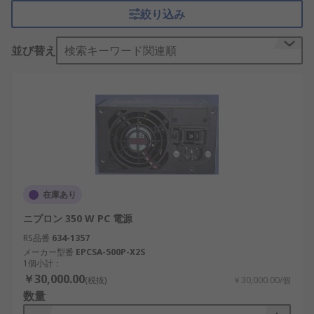
性の高い動作と電気的障害からの保護を提供しま
絞り込み
す。
PC電源の仕組み
並び替え
検索キーワード関連順
PC電源は、電源からの交流（AC）を、コンピュー
タのコンポーネントに適した直流（DC）に変換しま
す。この変換プロセスには、整流、フィルタリン
グ、電圧調整などの複数の段階があります。整流器
がACを脈流DCに変換し、コンデンサが平滑化しま
す。その後、電圧レギュレーターが12V、5V、3.3V
などの安定した出力電圧を供給し、それぞれのコン
在庫あり
ポーネントに適した電力を提供します。
ニプロン 350 W PC 電源
PC電源の主な機能は、重要なハードウェアコンポー
RS品番
634-1357
ネントに安定した電圧を供給することです。ATX電
メーカー型番
EPCSA-500P-X2S
1個小計：
源は、一般的なデスクトップPC電源として広く使用
￥30,000.00
(税抜)
￥30,000.00/個
され、マザーボード、グラフィックカード、ストレ
数量
ージデバイスに電力を分配します。ノートPC電源で