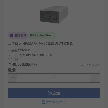
コネクタ互換性
：グラフィックカード、スト
レージデバイス、マザーボードに必要なコネ
クタを備えているか確認。
冗長性と信頼性
：産業用途やAIシステムで
は、冗長電源や高信頼性の電源がダウンタイ
ムを防ぐために重要です。
在庫あり
RS Better World
ニプロン HPCSAシリーズ 822 W ATX電源
PC電源の用途
RS品番
203-5321
メーカー型番
HPCSA-1000P-E2S
PC電源は、さまざまな業界や用途で使用されていま
1個小計：
す。
￥49,550.00
(税抜)
￥49,550.00/個
数量
コンシューマーおよびゲーミングPC
：ATX電
源は、高性能ゲーミングシステムやワークス
テーションに不可欠。
産業オートメーション
：日本の製造業におけ
追加
るAI駆動のロボットシステムや制御ユニット
データシート
の電源供給。