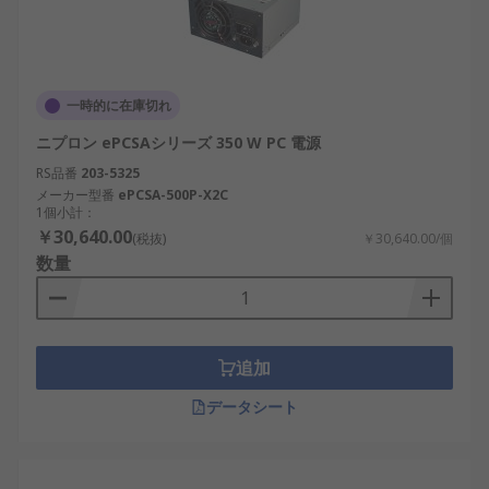
PC電源の選び方
PC電源を選定する際には、以下の要素を考慮する必
要があります。
一時的に在庫切れ
取り付けタイプ
：PCケースとの互換性を確認
ニプロン ePCSAシリーズ 350 W PC 電源
し、ATX電源（標準ケース用）またはSFX電源
RS品番
203-5325
（コンパクトビルド用）を選択。
メーカー型番
ePCSA-500P-X2C
1個小計：
フォームファクタ
：ATXとSFXが一般的です
￥30,640.00
(税抜)
￥30,640.00/個
が、組み込み用途ではカスタムサイズのユニ
数量
ットが必要な場合があります。
出力電流と電圧
：システムの要件に応じた電
源を選択。600WはミドルレンジPC向け、
1000WはAIおよび産業用ワークステーション
追加
向け。
データシート
効率評価
：80 PLUS Bronze、Silver、Gold、
Platinumの認証により電源効率が決まり、発
熱や消費電力に影響を与えます。