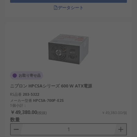
Seasonic：高効率なATXおよびSFX電源を提供
するメーカー。
データシート
Corsair：ゲーミングPCやワークステーション
向けの高性能電源を提供。
SilverStone：SFX電源や小型PC向けのコンパ
クト電源に特化。
Delta Electronics：データセンターやAIコン
ピューティング向けの産業用・冗長電源を製
造。
お取り寄せ品
Enermax：デスクトップPCやプロフェッショ
ナルワークステーション向けの高効率電源を
ニプロン HPCSAシリーズ 600 W ATX電源
提供。
RS品番
203-5322
メーカー型番
HPCSA-700P-E2S
PC電源は、コンピュータシステムの安定した動作と
1個小計：
効率的な電力管理を保証する重要なコンポーネント
￥49,380.00
(税抜)
￥49,380.00/個
です。家庭用PCだけでなく、産業用途、AIワークス
数量
テーション、半導体製造にも欠かせません。適切な
電源を選択することで、システムの最適な性能を維