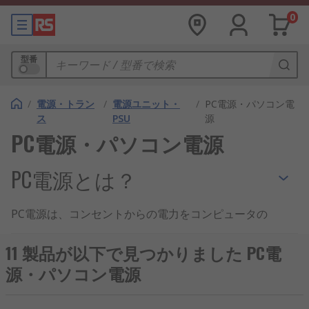
0
型番
/
電源・トラン
/
電源ユニット・
/
PC電源・パソコン電
ス
PSU
源
PC電源・パソコン電源
PC電源とは？
PC電源は、コンセントからの電力をコンピュータの
内部コンポーネントが必要とする適切な電圧と電流
に変換する装置です。マザーボード、プロセッサ、
11 製品が以下で見つかりました PC電
ストレージドライブ、周辺機器に安定した電力を供
源・パソコン電源
給します。PC電源ユニット（PSU）は、個人用およ
び産業用コンピュータの両方に不可欠であり、信頼