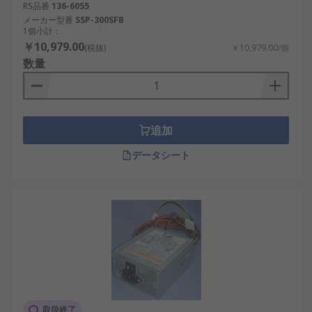
RS品番
136-6055
SFX電源
：小型フォームファクタPC向けのコ
メーカー型番
SSP-300SFB
1個小計：
ンパクトな電源で、省スペースのオフィスPC
￥10,979.00
(税抜)
￥10,979.00/個
や組み込みコンピュータに適しています。
数量
産業用PC電源
：日本の製造業におけるロボッ
ト、物流システム、IoTデバイスなど、高い信
頼性が求められる用途向けに設計されていま
す。
追加
ノートPC電源
：ACをDCに変換する外部アダプ
データシート
タで、ポータブルコンピューティングやAI駆
動のモバイルワークステーションに使用され
ます。
冗長電源
：データセンターや半導体製造ライ
ンなど、継続的な運用が求められる重要なア
プリケーションに使用されます。
一般的なPC電源の出力容量には500W、600W、
750W、1000Wがあります。オフィスPCには500W
取扱終了