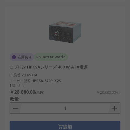
半導体試験
：半導体製造装置には安定した電
源ユニットが必要。
データセンター
：冗長電源により、クラウド
コンピューティングやAI処理の連続稼働を保
証。
IoTインフラ
：スマートシティや物流自動化で
使用されるネットワーク対応IoTデバイスへの
在庫あり
RS Better World
電源供給。
ニプロン HPCSAシリーズ 400 W ATX電源
PC電源メーカー
RS品番
203-5324
メーカー型番
HPCSA-570P-X2S
1個小計：
信頼性の高いPC電源を製造するメーカーには、以下
￥28,880.00
(税抜)
￥28,880.00/個
のようなブランドがあります。
数量
Nipron：産業用および組み込みコンピューテ
ィング向けの高信頼性電源を製造する日本メ
ーカー。
追加