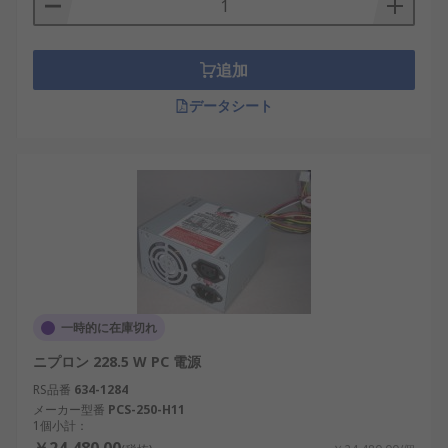
は、効率性と携帯性が重視され、小型設計と内蔵ア
ダプタが特徴です。適切に動作するPSUは、電圧変
動によるコンポーネントの損傷を防ぎ、高性能コン
追加
ピューティング、ゲーミングシステム、AIを活用し
た産業用途において不可欠です。
データシート
PC電源には、過電圧保護、過電流保護、熱シャット
ダウンなどの安全機能も備わっています。これらの
機構は、電気的サージ、過熱、過電流による損傷を
防ぎます。日本では、地震や季節的な気候変動が電
力の安定性に影響を与えるため、信頼性の高い電力
管理が家庭用および産業用の両方で重要となりま
す。
一時的に在庫切れ
PC電源とPC電源アダプタの違い
ニプロン 228.5 W PC 電源
PC電源は、PC電源アダプタとは設計と機能が異な
RS品番
634-1284
ります。PC電源アダプタ（一般的にノートPC電源
メーカー型番
PCS-250-H11
1個小計：
で使用）は、ACをDCに変換し、固定出力電圧を供