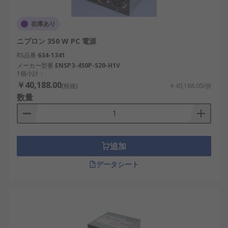
スクがある環境での安全性を向上させます。
モジュール式設計
：必要なケーブルのみを接
在庫あり
続できるため、デスクトップPC電源やサーバ
ニプロン 350 W PC 電源
ーシステムのエアフローを向上させます。
RS品番
634-1341
さまざまなフォームファクタに対応
：ATX、
メーカー型番
ENSP3-450P-S20-H1V
SFX、および産業向け特殊設計があり、用途に
1個小計：
応じた柔軟な選択が可能です。
￥40,188.00
(税抜)
￥40,188.00/個
数量
PC電源の欠点PC電源には多くの利点があります
が、一部の制約も存在します。
コンパクトシステムにおけるサイズ制約
：高
追加
ワット数の電源はスペースを必要とし、超小
型ビルドには適していません。
データシート
高効率モデルのコスト
：高効率評価と高度な
保護機能を備えた高品質の電源は、価格が高
くなる傾向があります。