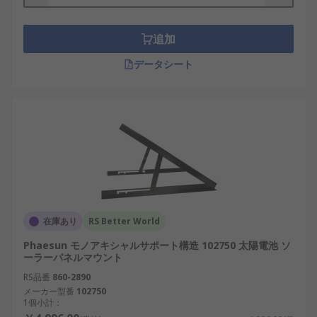
するバッテリを屋外や屋内で安全に保管する
際に使用します。これには複数の出力ソケッ
追加
ト、及び充電レベルを示すメーターが付いて
データシート
います。
防水性のルーフダクトを使用すると、屋内か
ら屋外のパネルにケーブルを安全に配線でき
ます。
在庫あり
RS Better World
Phaesun モノアキシャルサポート構造 102750 太陽電池 ソ
ーラーパネルマウント
RS品番
860-2890
メーカー型番
102750
1個小計：