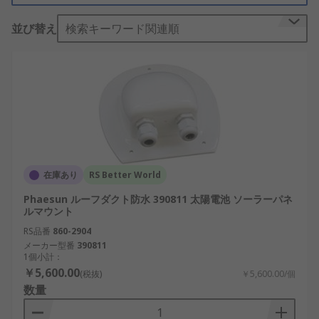
並び替え
検索キーワード関連順
ソーラーパネルマウントアクセサリは、どのような
用途に使用されますか?
ソーラーパネルマウントアクセサリは、太陽のエネ
ルギーから発電した電流を収集して、将来使用する
目的で電力を蓄積するバッテリにその電流を流しま
す。ソーラーパネルは、地上取付け式、屋上取付け
式、壁面取付け式があります。ピーク電流を発生さ
せるには、適切な角度に据え付ける必要がありま
在庫あり
RS Better World
す。屋外で使用するアクセサリは、あらゆる気象条
件に耐える必要があります。
Phaesun ルーフダクト防水 390811 太陽電池 ソーラーパネ
ルマウント
ソーラーパネルマウントアクセサリの種類
RS品番
860-2904
メーカー型番
390811
1個小計：
取付けブラケットによって、ソーラーパネル
￥5,600.00
(税抜)
￥5,600.00/個
を最適な角度で簡単に取り付けることができ
数量
ます。
バッテリボックスは、太陽エネルギーを充電