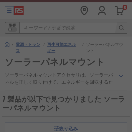
0
型番
/
電源・トラン
/
再生可能エネル
/
ソーラーパネルマウ
ス
ギー
ント
ソーラーパネルマウント
ソーラーパネルマウントアクセサリは、ソーラーパ
ネルを正しく取り付けて、エネルギーを回収するた
めの製品です。[ソーラー、又は「光起電性」パネ
ル]("/web/c/power-supplies-
7 製品が以下で見つかりました ソーラ
transformers/renewable-energy/photovoltaic-
ーパネルマウント
solar-panels/" ""/web/c/power-supplies-
transformers/renewable-energy/photovoltaic-
solar-panels/"")は、太陽のエネルギーを変換して
絞り込み
直流電流を発電します。