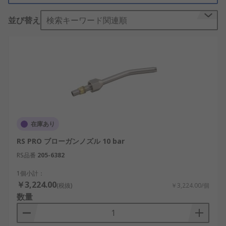
なぜブローガンアクセサリが必要
並び替え
検索キーワード関連順
なのですか？
ブローガンアクセサリは、紛失または摩耗した部品
の交換用に設計され、代替品となります。 特定の用
途に応じてブローガンの方が適しているため、簡単
に使用することができます。 各部品は、ブローガン
メーカー指定の空気圧での使用に適しています。
保証
在庫あり
RS PRO ブローガンノズル 10 bar
弊社のブローガンアクセサリはすべて、高品質の素
RS品番
205-6382
材で製造されており、長いサービス寿命が保証され
ています。
1個小計：
￥3,224.00
(税抜)
￥3,224.00/個
数量