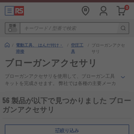
0
型番
/
電動工具、 はんだ付け・
/
空圧工
/
ブローガンアクセ
溶接
具
サリ
ブローガンアクセサリ
ブローガンアクセサリを使用して、ブローガン工具
キットを完成させます。 弊社では各種の主要メーカ
ーのアクセサリを提供しています。たとえば、CEJN
、 Legris、 SMC、 Staubli および RS Pro などで
56 製品が以下で見つかりました ブロー
す。 ブローガンアクセサリに含まれるのはブラケッ
ガンアクセサリ
ト、 ダストバッグ、 ノズルとエクステンション、
作業を続けるための重要な部品と、用途に適した適
切な部品です。
絞り込み