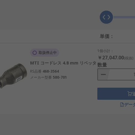
り、別の材料に結合したりするための非常に便利な方法です。
業界で使用されています：
単価：
1個小計：
取扱停止中
￥27,047.00
(税抜)
MTI コー​​ドレス 4.8 mm リベッタ
数量
RS品番
468-3564
メーカー型番
580-701
デー
イター鋸は、鋸や電池の進歩に長期間信頼性の高い電力を供給
ます。同一ブランド製品のほとんどの電池駆動工具は互換性が