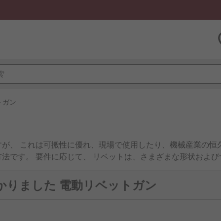
トガン
すが、 これは可搬性に優れ、現場で使用したり、機械産業の恒
方法です。 要件に応じて、 リベットは、さまざまな形状およ
つかりました 電動リベットガン
ば、低速打撃や高速打撃ガン、さまざまな手動工具、 さらに、