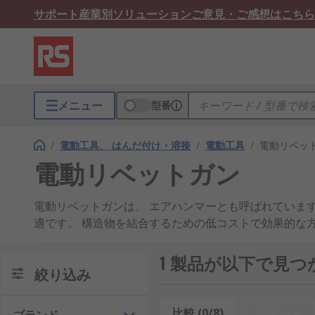
サポート
産業別ソリューション
ご意見・ご感想はこちら
メニュー
型番
/
電動工具、 はんだ付け・溶接
/
電動工具
/
電動リベッ
電動リベットガン
電動リベットガンは、 エアハンマーとも呼ばれていま
適です。 構造物を結合するための低コストで効果的な
電動リベットガンの代表的な用途
1 製品が以下で見
絞り込み
リベット工具にはさまざまな種類があります。 たとえ
まざまなリベット付きアクセサリが揃っています。
比較 (0/8)
リセット