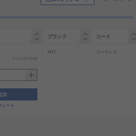
 また、ナットやボルトを使用するよりも
ブランド
コード
MTI
コー​​ドレス
￥27,047.00/個
追加
タシート
します。 軽量のバッテリが作業に十分な
あるので、同じ電池技術を使用する工具