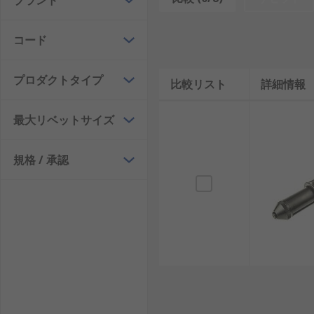
ブランド
リベットは、ある材料から別の材料に永続的に接続した
コード
比較的安価です。
リベットやリベット留め工具は、次のようなさまざまな
プロダクトタイプ
比較リスト
詳細情報
工業生産
最大リベットサイズ
航空機の製造
自動車およびボディの修理
規格 / 承認
工業
建設業
DIY
コードレスリベットガンの利点
リチウムイオンまたはリチウムイオンバッテリ駆動のマ
電力を提供し、同時に軽量で扱いやすい工具になってい