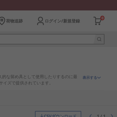
0
荷物追跡
ログイン/新規登録
久的な留め具として使用したりするのに最
表示する
びサイズで提供されています。
手持ちで必要な仕上げを実現するためのさ
CSVダウンロード
1
/
1