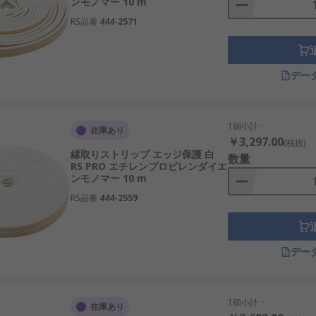
ンモノマー 10 m
RS品番
444-2571
デー
1個小計：
在庫あり
￥3,297.00
(税抜)
縁取りストリップ エッジ保護 白
数量
RS PRO エチレンプロピレンダイエ
ンモノマー 10 m
RS品番
444-2559
デー
1個小計：
在庫あり