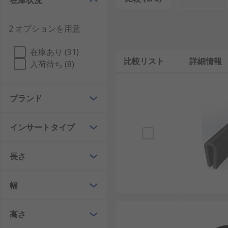
在庫状況
縁取りストリップとシールでは、内部にスチールワイヤ
固定方法
ドアシールと縁取りストリップは、さまざまな固
2 オプションを用意
ドアシールと縁取りストリップの用途
これらは幅広い用
在庫あり (91)
比較リスト
詳細情報
アと機械•自動車生産ライン
入荷待ち (8)
ブラシストリップ
ブランド
ブラシストリップは、押出アルミ製またはプラスチック
長いフィラメントや毛が収納されています。 通常は黒
インサートタイプ
ブラシストリップの機能
ブラシストリップはドアの底に
建物や工場内への塵、葉といった異物やごみの侵入を防
長さ
幅
高さ