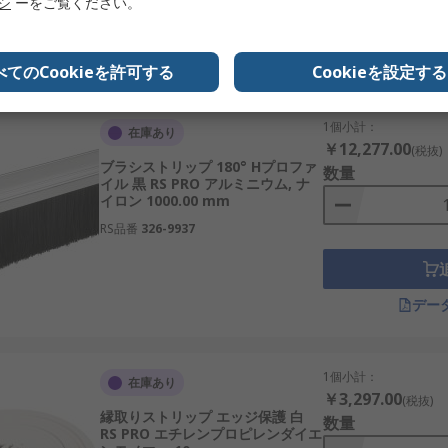
リシ
ーをご覧ください。
デー
べてのCookieを許可する
Cookieを設定する
1個小計：
在庫あり
￥12,277.00
(税抜)
ブラシストリップ 180° Hプロファ
数量
イル 黒 RS PRO アルミニウム, ナ
イロン 1000.00 mm
RS品番
326-9937
デー
1個小計：
在庫あり
￥3,297.00
(税抜)
縁取りストリップ エッジ保護 白
数量
RS PRO エチレンプロピレンダイエ