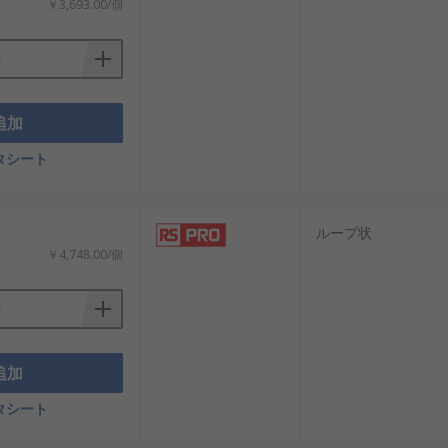
￥3,693.00/個
追加
タシート
ループ状
￥4,748.00/個
追加
タシート