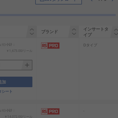
着式の裏面
ョイナー•加工•ワークショップ•工場のフロ
インサートタ
ブランド
イプ
入り) 小計：
Dタイプ
￥1,673.00/リール
チック製またはアルミ製のキャリアには、
ッパとして機能します。 また、外部から
追加
タシート
入り) 小計：
-
￥14,072.00/リール