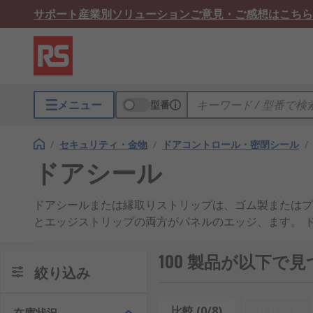
サポート
産業別ソリューション
ご意見・ご感想はこちら
メニュー
型番
/
セキュリティ・金物
/
ドアコントロール・密閉シール
/
ドアシール
ドアシールまたは縁取りストリップは、ゴム製またはプ
とエッジストリップの両方がパネルのエッジ、ます。 
しても機能し、ドアや窓周りにも使用できます。 エッ
るときに、外部絶縁材への摩耗から保護します。
100 製品が以下で
絞り込み
ドアシールと縁取りストリップのタイプ
最も一般的な 
ル材には EPDM ゴム、 PVC プラスチックおよび
比較 (0/8)
リセット