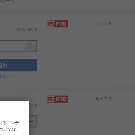
タシート
フラット
￥3,181.00/個
追加
タシート
ループ状
￥3,382.00/個
れるコンテ
については、