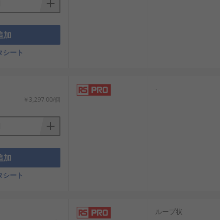
追加
タシート
-
￥3,297.00/個
追加
タシート
ループ状