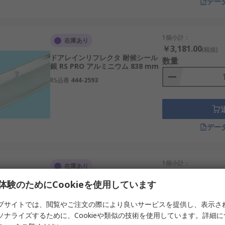
デー
1個小計：
在庫あり
￥3,181.00
(税抜)
ドアレインリフレクタ 耐候シール
数量
銀 RS PRO アルミニウム 838 mm
RS品番
444-2593
デー
1個小計：
在庫あり
￥3,382.00
(税抜)
体験のためにCookieを使用しています
ブラシストリップ ブラシストリッ
数量
プ 黒 RS PRO アルミニウム 838
mm
ブサイトでは、閲覧やご注文の際により良いサービスを提供し、表示さ
RS品番
444-2537
ソナライズするために、Cookieや類似の技術を使用しています。詳細