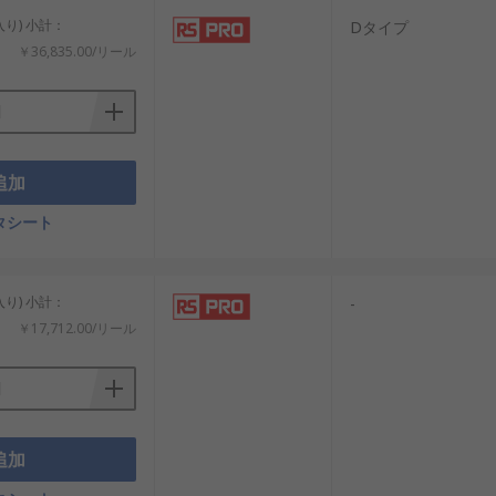
入り) 小計：
Dタイプ
￥36,835.00/リール
追加
タシート
入り) 小計：
-
￥17,712.00/リール
追加