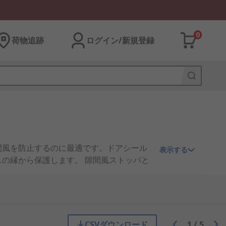
0
荷物追跡
ログイン/新規登録
間風を防止するのに最適です。ドアシール
表示する
の縁から保護します。 隙間風ストッパと
やワイヤがフレームまたはグリッドを通過す
よびP 形などがあります。 縁取り材とシー
着式のシールも用意されています。 一部の
CSVダウンロード
1
/
5