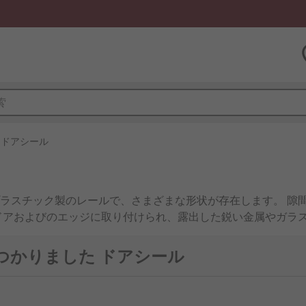
ドアシール
ラスチック製のレールで、さまざまな形状が存在します。 隙
ドアおよびのエッジに取り付けられ、露出した鋭い金属やガラス
ジングストリップは、 電気設備に使用された場合、 ケーブル
見つかりました ドアシール
U 字形をはじめとする様々な形状を取り揃えており、 V 形とお
フォームがあります。簡単にしっかりと固定できるように裏面が粘