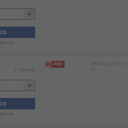
追加
タシート
：
グロメットストリッ
プ
￥1,004.00/袋
追加
タシート