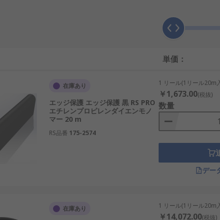
インサート付きサポートが追加されています。
定具を取り揃えています•セルフグリップ - プッシュオン•接
途に適しています•家庭用の扉や窓•電気設備•売り場装備品•ジ
単価：
1 リール(1リール20m
在庫あり
￥1,673.00
(税抜)
製で、 キャリアまたはホルダとして知られています。 プラス
エッジ保護 エッジ保護 黒 RS PRO
数量
エチレンプロピレンダイエンモノ
いナイロン製で、 長いブラシの形をしています。
マー 20 m
RS品番
175-2574
取り付けて使用します。隙間風を遮り、放熱を防ぐ隙間風スト
ぎます。
デー
1 リール(1リール20m
在庫あり
￥14,072.00
(税抜)