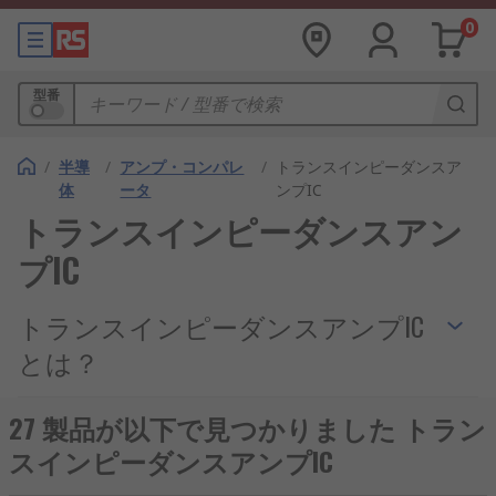
0
型番
/
半導
/
アンプ・コンパレ
/
トランスインピーダンスア
体
ータ
ンプIC
トランスインピーダンスアン
プIC
トランスインピーダンスアンプIC
とは？
トランスインピーダンスアンプ（TIA）ICは、
フォ
27 製品が以下で見つかりました トラン
トダイオード
などの検出器からの電流をインピーダ
スインピーダンスアンプIC
ンス変換し、電圧信号として出力する半導体デバイ
スです。トランスインピーダンスアンプICを使用し