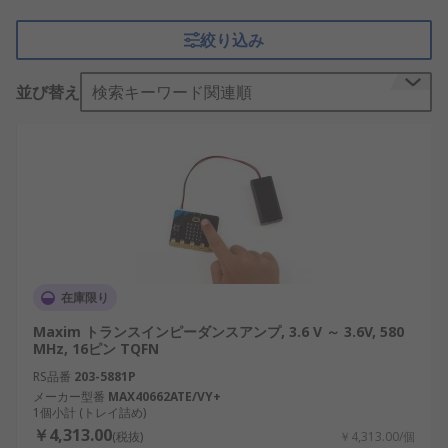
て、ガイガーミュラー管、光電子増倍管、
加速度
絞り込み
計
、
光検出器
、他のタイプのセンサーの電流出力を
電圧に変換して測定することができます。
並び替え
検索キーワード関連順
トランスインピーダンスアンプICの精度は、直線性
や信号の状態などの要素によって異なる場合があり
ます。また、動作温度と環境条件も精度に影響しま
す。これを改善するには、ノイズフィルタなどを追
加します
。
トランスインピーダンスアンプIC
在庫限り
の選び方
Maxim トランスインピーダンスアンプ, 3.6 V ～ 3.6V, 580
MHz, 16ピン TQFN
RS品番
203-5881P
トランスインピーダンスアンプICを選択場合には以
メーカー型番
MAX40662ATE/VY+
下を考慮する必要があります。
1個小計 (トレイ詰め)
￥4,313.00
(税抜)
￥4,313.00/個