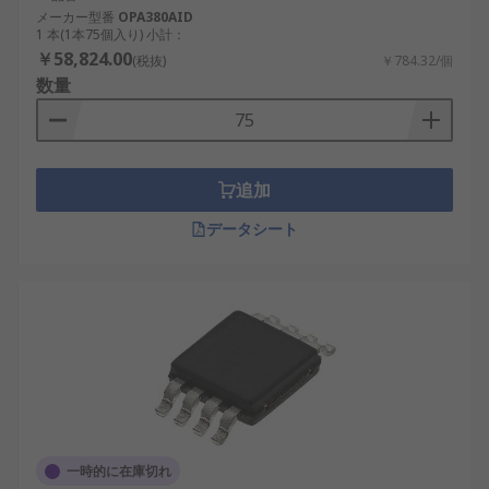
メーカー型番
OPA380AID
1 本(1本75個入り) 小計：
￥58,824.00
(税抜)
￥784.32/個
数量
追加
データシート
一時的に在庫切れ