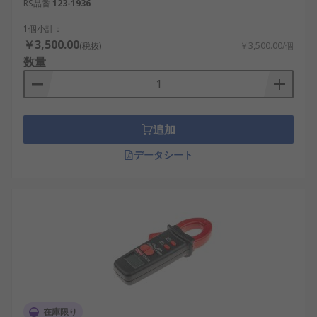
RS品番
123-1936
インストール：インストールの問題のトラブ
1個小計：
ルシューティング、電気機器の設置中に、実
￥3,500.00
(税抜)
￥3,500.00/個
習中の電気技師を最終回路テストして監督し
数量
ます。
メンテナンス : 定期メンテナンスと予防メンテ
ナンス、システムのトラブルシューティング
を実行します。
追加
クランプメータの用途：
データシート
産業機器
産業用制御
電気システム
商業用 /
冷却ファン・HVAC
在庫限り