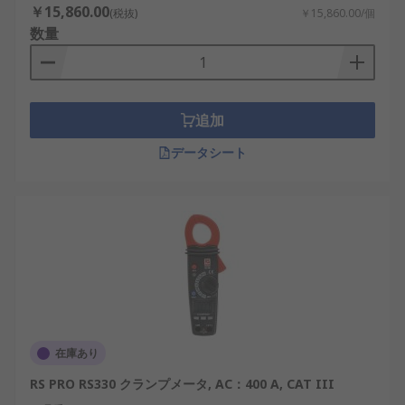
￥15,860.00
事業者
(税抜)
￥15,860.00/個
数量
サービス組織
クランプメータが普及して
いる理由：
追加
データシート
安全：クランプメータを使用すると、電気技
術者は、ワイヤの切断やメータのテストリー
ドの回路への挿入など、旧式の方法でインラ
イン電流測定を回避できます。 クランプメー
タのジョーは、測定時に導体に触れる必要は
ありません。
利便性：測定中、電流が流れている回路を遮
断する必要はありません。これにより、大き
なブースト非効率性が実現します。
在庫あり
サービス ：必要に応じて既存のシステムを修
RS PRO RS330 クランプメータ, AC：400 A, CAT III
復します。