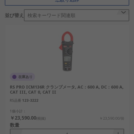
このクランプメータはヒンジ付きジョーを備え、こ
れにより、ワイヤの周りにジョーをクランプする
並び替え
検索キーワード関連順
か、ケーブル、または他の導体に、電気システムの
任意の時点でクランプし、次に、接続を外さずに電
流を測定します。当社の取り扱いクランプメータ製
品には、
Fluke
、
Keysight Technologies
、
RS Pro
他多数の主要メーカーの製品を取り揃えています。
クランプメータが必要な理
由：
在庫あり
当初は単一目的のテストツールとして作成されまし
RS PRO ICM136R クランプメータ, AC：600 A, DC：600 A,
たが、最新のクランプメータは、より多くの測定機
CAT III, CAT 0, CAT II
能、優れた精度を提供し、特殊な測定機能を提供す
RS品番
123-3222
るものもあります。 今日のクランプメータには、
デ
1個小計：
ジタルマルチメータ
の基本機能のほとんどが含まれ
￥23,590.00
(税抜)
￥23,590.00/個
ており、例えば電圧測定機能、導通、および抵抗な
数量
どの測定能力を備えています。