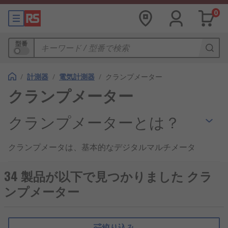
0
型番
/
計測器
/
電気計測器
/
クランプメーター
クランプメーター
クランプメーターとは？
クランプメータは、基本的なデジタルマルチメータ
と電流センサを組み合わせた
電気計測器
です。クラ
ンプでAC電流などの電流を測定するほか、AC/DC電
34 製品が以下で見つかりました クラ
圧、抵抗、導通、および、一部のモデルでは、DC電
ンプメーター
流、静電容量、温度、周波数、ほか多数のものを測
定します。
絞り込み