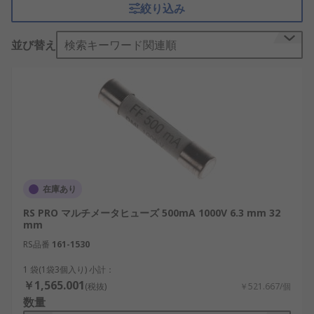
絞り込み
圧、電流、抵抗を測定できる
計測器
です。
マルチメータ用ヒューズは
並び替え
検索キーワード関連順
どのように機能するのです
か?
マルチメータは、住宅の改修に使用する便利なツー
ルです。軽量で使いやすく、プラグソケットや照明
システムなどのテストを実施できます。マルチメー
タ用ヒューズは、アナログと
デジタル
の両方のマル
在庫あり
チメータで使用されます。このヒューズには、融点
RS PRO マルチメータヒューズ 500mA 1000V 6.3 mm 32
が低いワイヤの細いより線が含まれています。マル
mm
チメータを流れる電流が大きすぎる場合は、ヒュー
RS品番
161-1530
ズが溶けて回路を遮断します。これは、すべての電
気システムに見られる基本的かつ効果的な保護装置
1 袋(1袋3個入り) 小計：
です。
￥1,565.001
(税抜)
￥521.667/個
数量