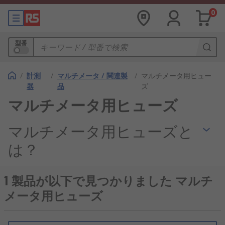
0
型番
/
計測
/
マルチメータ / 関連製
/
マルチメータ用ヒュー
器
品
ズ
マルチメータ用ヒューズ
マルチメータ用ヒューズと
は？
マルチメータ用ヒューズは、あらゆるタイプの
マル
1 製品が以下で見つかりました マルチ
チメータ
を安全かつ効率的に実行するための重要な
メータ用ヒューズ
コンポーネントです。過負荷電流が発生した場合に
マルチメータを保護します。マルチメータは、さま
ざまな小型家庭用電気製品や大型産業用機械の電