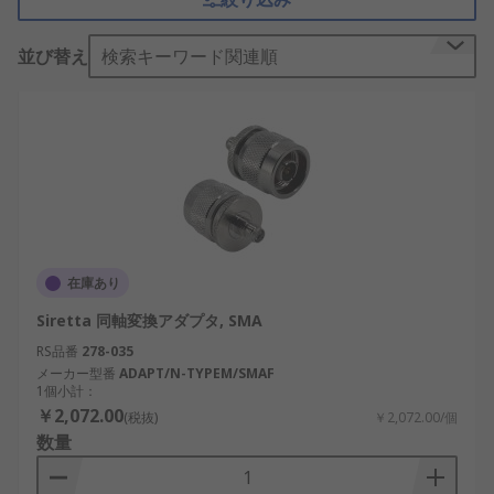
RFアダプタの種類
並び替え
検索キーワード関連順
RFアダプタは、DINレール、フリーハンギング、パ
ネル実装、スルーホールなど、さまざまな実装タイ
プに対応しています。RSでは、SMA型、N型、BNC
型、
F型
、
N型
、TNC型などの同軸コネクタに対応す
る変換アダプタを幅広く取り揃えています。適切な
RFアダプタを選ぶ際には、挿入損失、リターンロ
ス、最大周波数、直径などのパラメータを確認する
必要があります。
在庫あり
Siretta 同軸変換アダプタ, SMA
RSでは、キーサイト社の測定器グレードのRFアダプ
タをはじめ、さまざまな
RS品番
278-035
RF計測器
を取り揃えていま
メーカー型番
ADAPT/N-TYPEM/SMAF
す。選択する際には、用途に合わせて選んでくださ
1個小計：
い。
￥2,072.00
(税抜)
￥2,072.00/個
数量