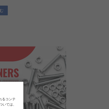
む
れるコンテ
については、