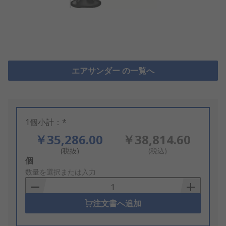
エアサンダー の一覧へ
1個小計：*
￥35,286.00
￥38,814.60
(税抜)
(税込)
Add
個
to
数量を選択または入力
Basket
注文書へ追加