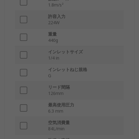
1.8m/s²
許容入力
224W
重量
440g
インレットサイズ
1/4 in
インレットねじ規格
G
リード間隔
126mm
最高使用圧力
6.3 mm
空気消費量
84L/min