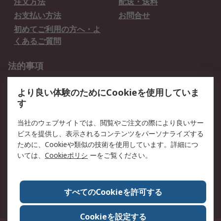
注文方法
配送・送料
お支払い方法
お問合せ
初めてご利用の方へ・よ
くあるご質問
法的事項
プライバシーポリシー
ご利用規約
より良い体験のためにCookieを使用していま
クッキーポリシー
す
RSについて
当社のウェブサイトでは、閲覧やご注文の際により良いサー
ビスを提供し、表示されるコンテンツをパーソナライズする
会社概要
採用情報
ために、Cookieや類似の技術を使用しています。詳細につ
プレスリリース＆お知ら
コーポレートサイト
いては、
Cookieポリシ
ーをご覧ください。
せ
全世界のRS
RSの歴史
すべてのCookieを許可する
ESGへの取り組み（英語）
認証について
Cookieを設定する