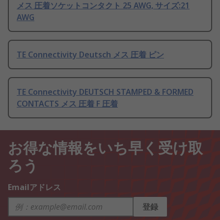
メス 圧着ソケットコンタクト 25 AWG, サイズ:21
AWG
TE Connectivity Deutsch メス 圧着 ピン
TE Connectivity DEUTSCH STAMPED & FORMED
CONTACTS メス 圧着 F 圧着
お得な情報をいち早く受け取
ろう
Emailアドレス
登録