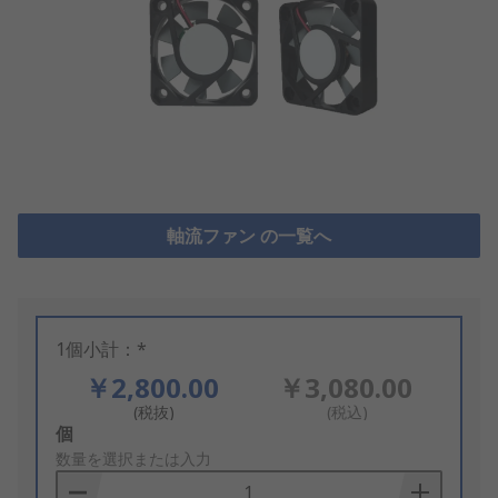
軸流ファン の一覧へ
1個小計：*
￥2,800.00
￥3,080.00
(税抜)
(税込)
Add
個
to
数量を選択または入力
Basket