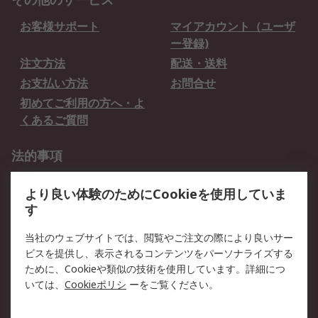
お客様サポート
マイアカウント（ユーザ
ー登録)
注文方法
配送・送料
お支払い方法
お問合せ
初めてご利用の方へ・よ
くあるご質問
法的事項
プライバシーポリシー
ご利用規約
より良い体験のためにCookieを使用していま
クッキーポリシー
す
RSについて
当社のウェブサイトでは、閲覧やご注文の際により良いサー
ビスを提供し、表示されるコンテンツをパーソナライズする
会社概要
採用情報
ために、Cookieや類似の技術を使用しています。詳細につ
プレスリリース＆お知ら
コーポレートサイト
いては、
Cookieポリシ
ーをご覧ください。
せ