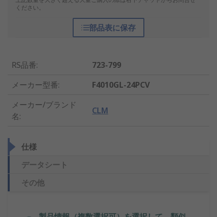
ください。
部品表に保存
RS品番
:
723-799
メーカー型番
:
F4010GL-24PCV
メーカー/ブランド
CLM
名
:
仕様
データシート
その他
製品情報（複数選択可）を選択して、類似