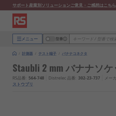
サポート
産業別ソリューション
ご意見・ご感想はこちら
メニュー
型番
/
計測器
/
テスト端子
/
バナナコネクタ
Staubli 2 mm バナナソケ
RS品番
:
564-748
Distrelec 品番
:
302-23-737
メー
ストウブリ