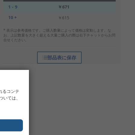
1 - 9
￥671
10 +
￥615
* 表示は参考価格です。ご購入数量によって価格は変動します。な
お、上記数量を大きく超える大量ご購入の際は右下チャットからお問
合せください。
部品表に保存
れるコンテ
については、