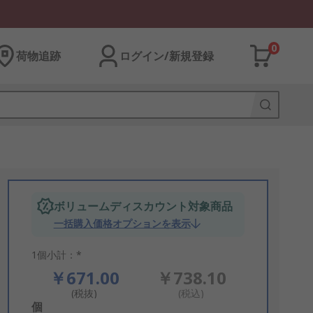
0
荷物追跡
ログイン/新規登録
ボリュームディスカウント対象商品
一括購入価格オプションを表示
1個小計：*
￥671.00
￥738.10
(税抜)
(税込)
Add
個