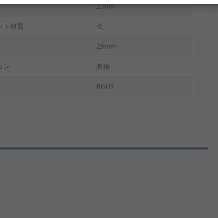
2 mm
ント材質
金
29mm
ョン
真鍮
RoHS