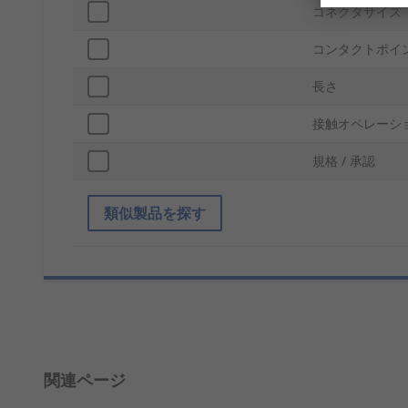
コネクタサイズ
コンタクトポイ
長さ
接触オペレーシ
規格 / 承認
類似製品を探す
関連ページ