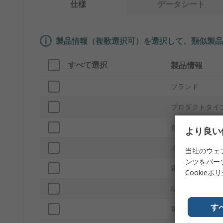
仕様
データシート
製品情報（複数選択可）を選択して、類似製品
すべて選択
製品情報
ブランド
プロダクトタイ
色
より良い
オス/メス
当社のウェ
ンツをパー
電流
Cookieポ
結線方法
す
電圧