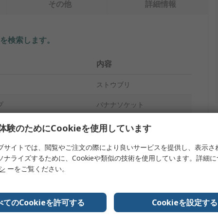
その他
詳細情報
を検索します。
内容
ストウブリ
プ
バナナソケット
緑
体験のためにCookieを使用しています
メス
ブサイトでは、閲覧やご注文の際により良いサービスを提供し、表示さ
ソナライズするために、Cookieや類似の技術を使用しています。詳細
10A
リシ
ーをご覧ください。
ピン
べてのCookieを許可する
Cookieを設定する
1000, 600V