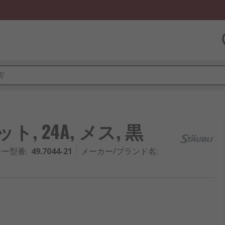
ット, 24A, メス, 黒
カー型番
:
49.7044-21
メーカー/ブランド名
: