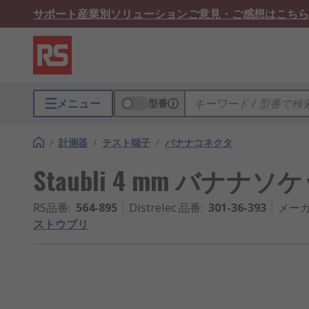
サポート
産業別ソリューション
ご意見・ご感想はこちら
メニュー
型番
/
計測器
/
テスト端子
/
バナナコネクタ
Staubli 4 mm バナナソケ
RS品番
:
564-895
Distrelec 品番
:
301-36-393
メー
ストウブリ