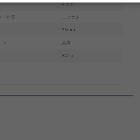
4 mm
ント材質
ニッケル
33mm
ョン
真鍮
RoHS