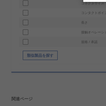
コネクタサイズ
コンタクトポイ
長さ
接触オペレーシ
規格 / 承認
類似製品を探す
関連ページ