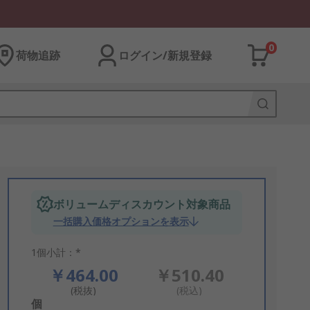
0
荷物追跡
ログイン/新規登録
ボリュームディスカウント対象商品
一括購入価格オプションを表示
1個小計：*
￥464.00
￥510.40
(税抜)
(税込)
Add
個