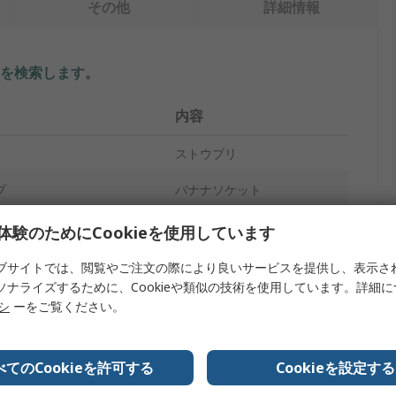
その他
詳細情報
を検索します。
内容
ストウブリ
プ
バナナソケット
黒
体験のためにCookieを使用しています
メス
ブサイトでは、閲覧やご注文の際により良いサービスを提供し、表示さ
ソナライズするために、Cookieや類似の技術を使用しています。詳細
ねじ
リシ
ーをご覧ください。
24A
べてのCookieを許可する
Cookieを設定する
1kV