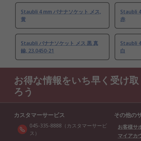
Staubli 4 mm バナナソケット メス,
Staubl
黄
赤
Staubli バナナソケット メス 黒 真
Staubl
鍮, 23.0450-21
白
お得な情報をいち早く受け取
ろう
カスタマーサービス
その他の
045-335-8888（カスタマーサービ
お客様サ
ス）
マイアカ