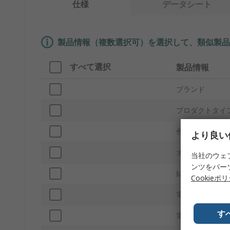
仕様
データシート
製品情報（複数選択可）を選択して、類似製品
すべて選択
製品情報
ブランド
プロダクトタイ
色
より良い
オス/メス
当社のウェ
ンツをパー
結線方法
Cookieポ
電流
す
電圧