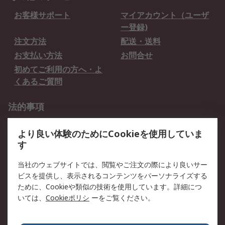
お客様サポート
マイアカウント（ユーザ
ー登録)
注文方法
配送・送料
お支払い方法
お問合せ
初めてご利用の方へ・よ
くあるご質問
法的事項
プライバシーポリシー
ご利用規約
より良い体験のためにCookieを使用していま
クッキーポリシー
す
RSについて
当社のウェブサイトでは、閲覧やご注文の際により良いサー
ビスを提供し、表示されるコンテンツをパーソナライズする
会社概要
採用情報
ために、Cookieや類似の技術を使用しています。詳細につ
プレスリリース＆お知ら
コーポレートサイト
いては、
Cookieポリシ
ーをご覧ください。
せ
全世界のRS
RSの歴史