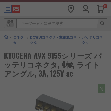
0
型番
/
コネク
/
DC電源コネクタ・主電源コネ
/
バッテリコネ
タ
クタ
クタ
KYOCERA AVX 9155シリーズ バ
ッテリコネクタ, 4極, ライト
アングル, 3A, 125V ac
N