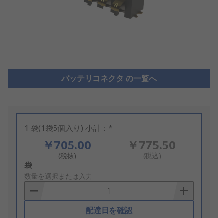
バッテリコネクタ の一覧へ
1 袋(1袋5個入り) 小計：*
￥705.00
￥775.50
(税抜)
(税込)
Add
袋
to
数量を選択または入力
Basket
配達日を確認