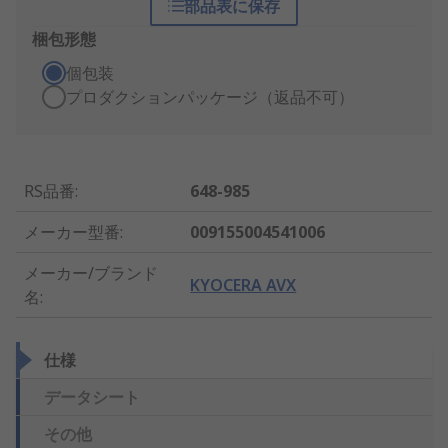
部品表に保存
梱包形態
個包装
プロダクションパッケージ（返品不可）
RS品番
:
648-985
メーカー型番
:
009155004541006
メーカー/ブランド
KYOCERA AVX
名
:
仕様
データシート
その他