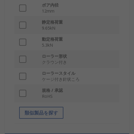
ボア内径
12mm
静定格荷重
9.65kN
動定格荷重
5.3kN
ローラー形状
クラウン付き
ローラースタイル
ケージ付き針状ころ
規格 / 承認
RoHS
類似製品を探す