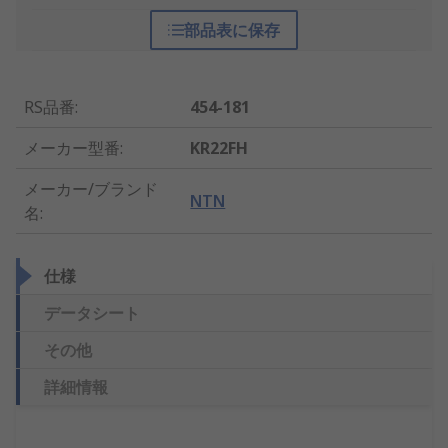
部品表に保存
RS品番
:
454-181
メーカー型番
:
KR22FH
メーカー/ブランド
NTN
名
:
仕様
データシート
その他
詳細情報