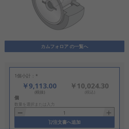
カムフォロア の一覧へ
1個小計：*
￥9,113.00
￥10,024.30
(税抜)
(税込)
Add
個
to
数量を選択または入力
Basket
注文書へ追加