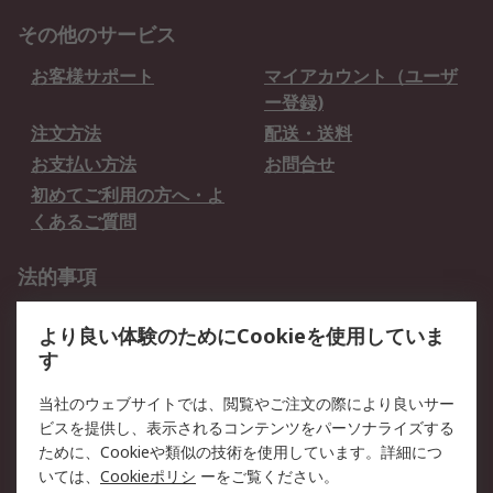
その他のサービス
お客様サポート
マイアカウント（ユーザ
ー登録)
注文方法
配送・送料
お支払い方法
お問合せ
初めてご利用の方へ・よ
くあるご質問
法的事項
プライバシーポリシー
ご利用規約
より良い体験のためにCookieを使用していま
クッキーポリシー
す
RSについて
当社のウェブサイトでは、閲覧やご注文の際により良いサー
ビスを提供し、表示されるコンテンツをパーソナライズする
会社概要
採用情報
ために、Cookieや類似の技術を使用しています。詳細につ
プレスリリース＆お知ら
コーポレートサイト
いては、
Cookieポリシ
ーをご覧ください。