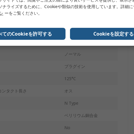
Standard
ソナライズするために、Cookieや類似の技術を使用しています。詳細
リシ
ーをご覧ください。
6GHz
ニッケル
べてのCookieを許可する
Cookieを設定する
-55°C
ノーマル
プラグイン
125°C
コンタクト長さ
オス
N Type
ベリリウム銅合金
No