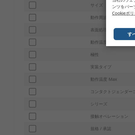
サイズ
ンツをパー
Cookieポ
動作周波数
表面処理：本体
す
動作温度 Min
極性
実装タイプ
動作温度 Max
コンタクトジェンダー
シリーズ
接触オペレーション
規格 / 承認