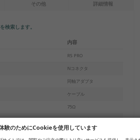
その他
詳細情報
を検索します。
内容
RS PRO
Nコネクタ
同軸アダプタ
ケーブル
75Ω
ペンタイプナイフ
体験のためにCookieを使用しています
オス
ブサイトでは、閲覧やご注文の際により良いサービスを提供し、表示さ