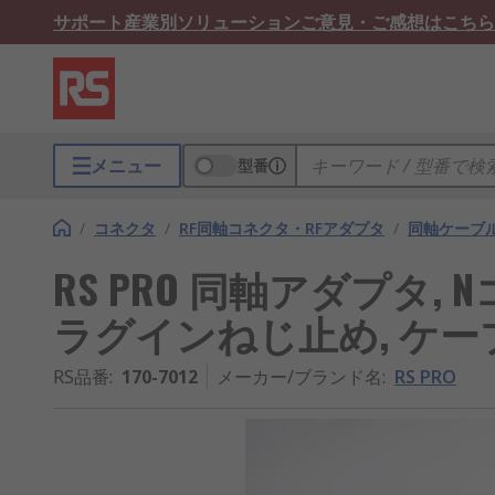
サポート
産業別ソリューション
ご意見・ご感想はこちら
メニュー
型番
/
コネクタ
/
RF同軸コネクタ・RFアダプタ
/
同軸ケーブ
RS PRO 同軸アダプタ, N
ラグインねじ止め, ケー
RS品番
:
170-7012
メーカー/ブランド名
:
RS PRO