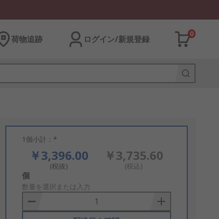
0
荷物追跡
ログイン/新規登録
1個小計：*
￥3,396.00
￥3,735.60
(税抜)
(税込)
Add
個
to
数量を選択または入力
Basket