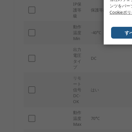
IP保
ンツをパー
護等
保護等級：IP20
Cookieポ
級
動作
す
温度
-40°C
Min
出力
電圧
DC
タイ
プ
リモ
ート
信号
はい
DC-
OK
動作
温度
70°C
Max