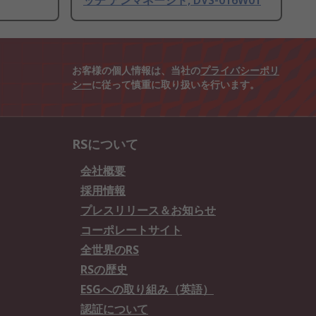
ッチ アンマネージド, DVS-016W01
お客様の個人情報は、当社の
プライバシーポリ
シー
に従って慎重に取り扱いを行います。
RSについて
会社概要
採用情報
プレスリリース＆お知らせ
コーポレートサイト
全世界のRS
RSの歴史
ESGへの取り組み（英語）
認証について