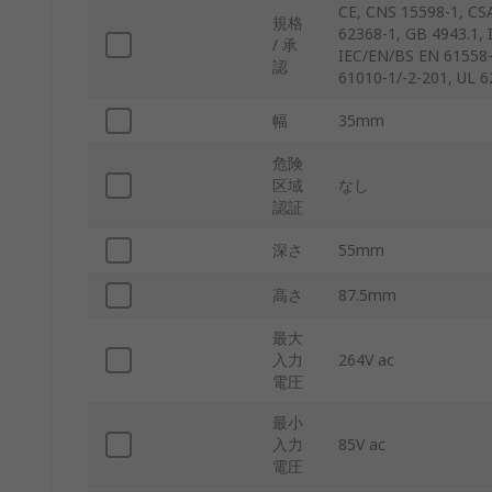
CE, CNS 15598-1, CS
規格
62368-1, GB 4943.1, 
/ 承
IEC/EN/BS EN 61558-1
認
61010-1/-2-201, UL 6
幅
35mm
危険
区域
なし
認証
深さ
55mm
高さ
87.5mm
最大
入力
264V ac
電圧
最小
入力
85V ac
電圧