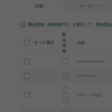
仕様
データシート
製品情報（複数選択可）を選択して、類似製品
製
品
すべて選択
内容
情
報
ブラ
Delta Electronics
ンド
シリ
CHROME II
ーズ
プロ
ダク
DINレール電源
トタ
イプ
サブ