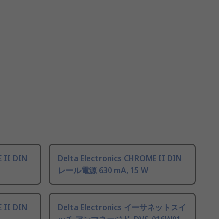
 II DIN
Delta Electronics CHROME II DIN
レール電源 630 mA, 15 W
 II DIN
Delta Electronics イーサネットスイ