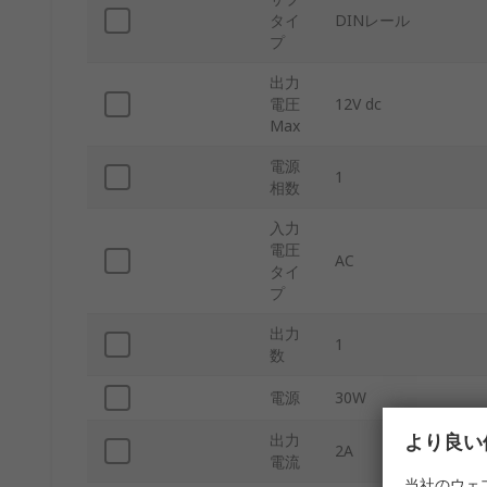
タイ
DINレール
プ
出力
電圧
12V dc
Max
電源
1
相数
入力
電圧
AC
タイ
プ
出力
1
数
電源
30W
より良い
出力
2A
電流
当社のウェ