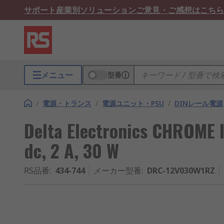
サポート
産業別ソリューション
ご意見・ご感想はこちら
メニュー
型番
/
電源・トランス
/
電源ユニット・PSU
/
DINレール電源
Delta Electronics CHRO
dc, 2 A, 30 W
RS品番
:
434-744
メーカー型番
:
DRC-12V030W1RZ