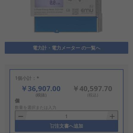
電力計・電力メーター の一覧へ
1個小計：*
￥36,907.00
￥40,597.70
(税抜)
(税込)
Add
個
to
数量を選択または入力
Basket
注文書へ追加