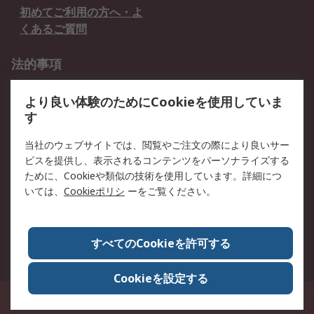
初めてご利用の方へ・よ
くあるご質問
法的事項
プライバシーポリシー
ご利用規約
より良い体験のためにCookieを使用していま
クッキーポリシー
す
RSについて
当社のウェブサイトでは、閲覧やご注文の際により良いサー
ビスを提供し、表示されるコンテンツをパーソナライズする
会社概要
採用情報
ために、Cookieや類似の技術を使用しています。詳細につ
プレスリリース＆お知ら
コーポレートサイト
いては、
Cookieポリシ
ーをご覧ください。
せ
全世界のRS
RSの歴史
すべてのCookieを許可する
ESGへの取り組み（英語）
認証について
Cookieを設定する
〒240-0005 神奈川県横浜市保土ヶ谷区神戸町134番地 横浜ビジネスパーク ウ
エストタワー12階
© アールエスコンポーネンツ株式会社