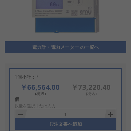
電力計・電力メーター の一覧へ
1個小計：*
￥66,564.00
￥73,220.40
(税抜)
(税込)
Add
個
to
数量を選択または入力
Basket
注文書へ追加