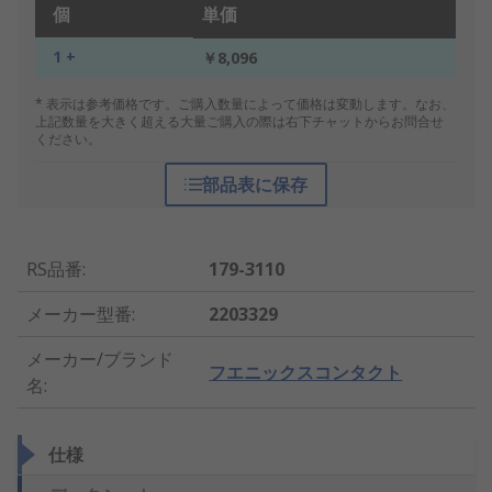
個
単価
1 +
￥8,096
* 表示は参考価格です。ご購入数量によって価格は変動します。なお、
上記数量を大きく超える大量ご購入の際は右下チャットからお問合せ
ください。
部品表に保存
RS品番
:
179-3110
メーカー型番
:
2203329
メーカー/ブランド
フエニックスコンタクト
名
:
仕様