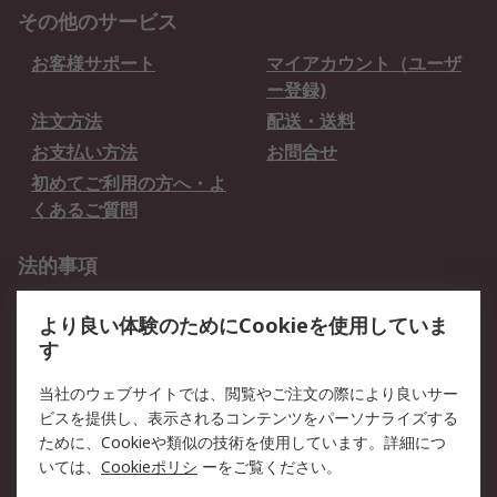
その他のサービス
お客様サポート
マイアカウント（ユーザ
ー登録)
注文方法
配送・送料
お支払い方法
お問合せ
初めてご利用の方へ・よ
くあるご質問
法的事項
プライバシーポリシー
ご利用規約
より良い体験のためにCookieを使用していま
クッキーポリシー
す
RSについて
当社のウェブサイトでは、閲覧やご注文の際により良いサー
ビスを提供し、表示されるコンテンツをパーソナライズする
会社概要
採用情報
ために、Cookieや類似の技術を使用しています。詳細につ
プレスリリース＆お知ら
コーポレートサイト
いては、
Cookieポリシ
ーをご覧ください。
せ