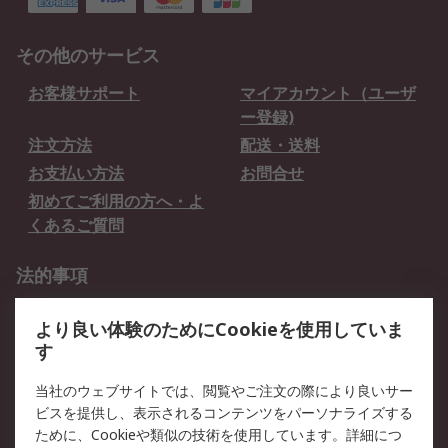
その他のサービス
お客様サポート
マイアカウント（ユーザ
ー登録)
注文方法
配送・送料
お支払い方法
お問合せ
初めてご利用の方へ・よ
くあるご質問
法的事項
プライバシーポリシー
ご利用規約
より良い体験のためにCookieを使用していま
クッキーポリシー
す
RSについて
当社のウェブサイトでは、閲覧やご注文の際により良いサー
ビスを提供し、表示されるコンテンツをパーソナライズする
会社概要
採用情報
ために、Cookieや類似の技術を使用しています。詳細につ