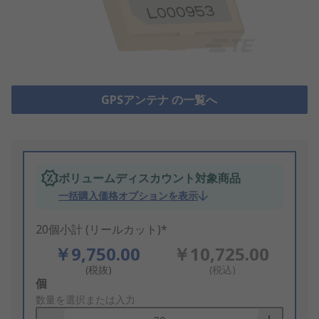
GPSアンテナ の一覧へ
ボリュームディスカウント対象商品
一括購入価格オプションを表示
20個小計 (リールカット)*
￥9,750.00
￥10,725.00
(税抜)
(税込)
Add
個
to
数量を選択または入力
Basket