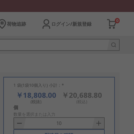
0
荷物追跡
ログイン/新規登録
1 袋(1袋10個入り) 小計：*
￥18,808.00
￥20,688.80
(税抜)
(税込)
Add
個
to
数量を選択または入力
Basket