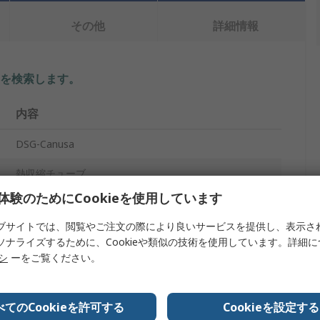
その他
詳細情報
を検索します。
内容
DSG-Canusa
熱収縮チューブ
体験のためにCookieを使用しています
25.4mm
ブサイトでは、閲覧やご注文の際により良いサービスを提供し、表示さ
黒
ソナライズするために、Cookieや類似の技術を使用しています。詳細
リシ
ーをご覧ください。
12.7mm
2:1
べてのCookieを許可する
Cookieを設定する
1.22m