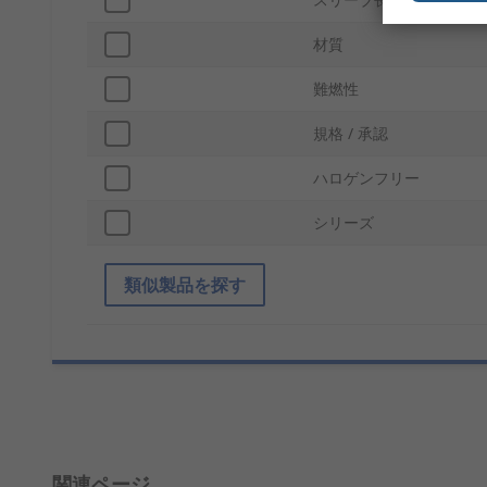
材質
難燃性
規格 / 承認
ハロゲンフリー
シリーズ
類似製品を探す
関連ページ