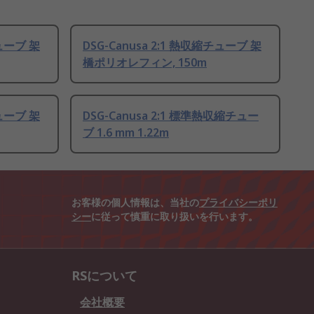
チューブ 架
DSG-Canusa 2:1 熱収縮チューブ 架
橋ポリオレフィン, 150m
チューブ 架
DSG-Canusa 2:1 標準熱収縮チュー
ブ 1.6 mm 1.22m
お客様の個人情報は、当社の
プライバシーポリ
シー
に従って慎重に取り扱いを行います。
RSについて
会社概要