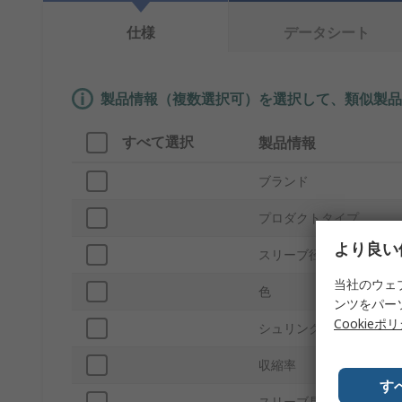
仕様
データシート
製品情報（複数選択可）を選択して、類似製品
すべて選択
製品情報
ブランド
プロダクトタイプ
より良い
スリーブ径
当社のウェ
色
ンツをパー
Cookieポ
シュリンク径
収縮率
す
スリーブ長さ