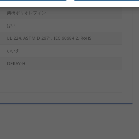
架橋ポリオレフィン
はい
UL 224, ASTM D 2671, IEC 60684 2, RoHS
いいえ
DERAY-H