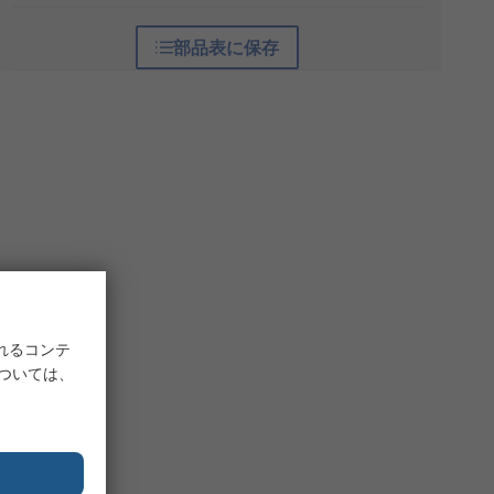
部品表に保存
れるコンテ
については、