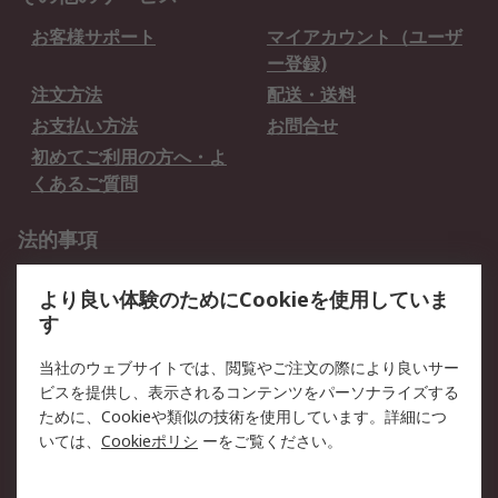
お客様サポート
マイアカウント（ユーザ
ー登録)
注文方法
配送・送料
お支払い方法
お問合せ
初めてご利用の方へ・よ
くあるご質問
法的事項
プライバシーポリシー
ご利用規約
より良い体験のためにCookieを使用していま
クッキーポリシー
す
RSについて
当社のウェブサイトでは、閲覧やご注文の際により良いサー
ビスを提供し、表示されるコンテンツをパーソナライズする
会社概要
採用情報
ために、Cookieや類似の技術を使用しています。詳細につ
プレスリリース＆お知ら
コーポレートサイト
いては、
Cookieポリシ
ーをご覧ください。
せ